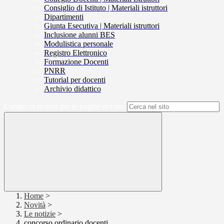
Consiglio di Istituto | Materiali istruttori
Dipartimenti
Giunta Esecutiva | Materiali istruttori
Inclusione alunni BES
Modulistica personale
Registro Elettronico
Formazione Docenti
PNRR
Tutorial per docenti
Archivio didattico
Campo di ricerca per le pagine del sito
Home
>
Novità
>
Le notizie
>
concorso ordinario docenti