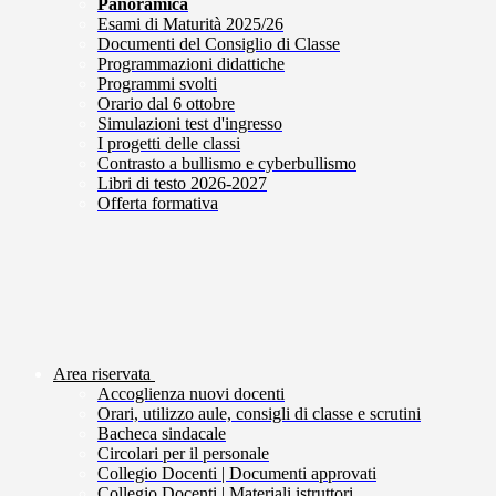
Panoramica
Esami di Maturità 2025/26
Documenti del Consiglio di Classe
Programmazioni didattiche
Programmi svolti
Orario dal 6 ottobre
Simulazioni test d'ingresso
I progetti delle classi
Contrasto a bullismo e cyberbullismo
Libri di testo 2026-2027
Offerta formativa
Area riservata
Accoglienza nuovi docenti
Orari, utilizzo aule, consigli di classe e scrutini
Bacheca sindacale
Circolari per il personale
Collegio Docenti | Documenti approvati
Collegio Docenti | Materiali istruttori