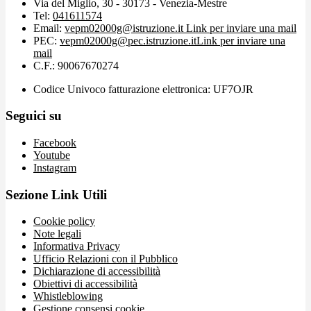
Via del Miglio, 30 - 30173 - Venezia-Mestre
Tel:
041611574
Email:
vepm02000g@istruzione.it
Link per inviare una mail
PEC:
vepm02000g@pec.istruzione.it
Link per inviare una
mail
C.F.: 90067670274
Codice Univoco fatturazione elettronica: UF7OJR
Seguici su
Facebook
Youtube
Instagram
Sezione Link Utili
Cookie policy
Note legali
Informativa Privacy
Ufficio Relazioni con il Pubblico
Dichiarazione di accessibilità
Obiettivi di accessibilità
Whistleblowing
Gestione consensi cookie