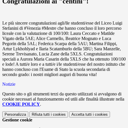
Congratulazioni ai "centini"!
Le più sincere congratulazioni agli/lle studenti/esse del Liceo Luigi
Stefanini di #Venezia #Mestre che hanno concluso il loro percorso
liceale con la valutazione di 100/100: Laura Ceccato e Matilde
Vigato della 5AE; Alice Carmello, Beatrice Mognato e Luca
Pegorin della 5AL; Federica Scarpa della 5AU; Martina Filippi,
Artur Lykhohlyad e Ilaria Scatamburlo della 5BU; Sara Manzelle,
Serene Trevisanato, Lucia Zane della 5XLS. Congratulazioni
speciali a Aurora Maria Casarin della 5XLS che ha ottenuto 100/100
e lode! A tutti/e loro e a tutti/e i/le studenti/esse del nostro istituto che
hanno concluso con l'Esame di Stato la scuola secondaria di
secondo grado: i nostri migliori auguri di buona vita!
Notizie
Questo sito o gli strumenti terzi da questo utilizzati si avvalgono di
cookie necessari al funzionamento ed utili alle finalità illustrate nella
COOKIE POLICY
.
Personalizza
Rifiuta tutti
i cookies
Accetta tutti
i cookies
Gestione cookie