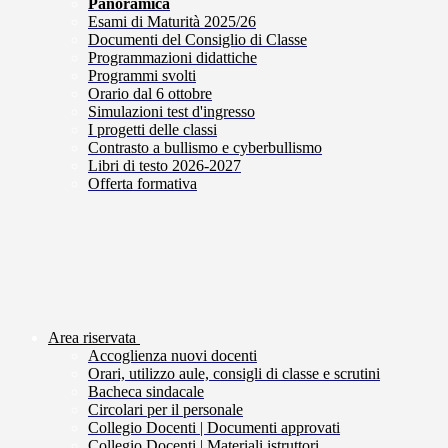
Panoramica
Esami di Maturità 2025/26
Documenti del Consiglio di Classe
Programmazioni didattiche
Programmi svolti
Orario dal 6 ottobre
Simulazioni test d'ingresso
I progetti delle classi
Contrasto a bullismo e cyberbullismo
Libri di testo 2026-2027
Offerta formativa
Area riservata
Accoglienza nuovi docenti
Orari, utilizzo aule, consigli di classe e scrutini
Bacheca sindacale
Circolari per il personale
Collegio Docenti | Documenti approvati
Collegio Docenti | Materiali istruttori