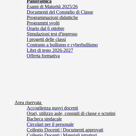
Panoramica
Esami di Maturità 2025/26
Documenti del Consiglio di Classe
Programmazioni didattiche
Programmi svolti
Orario dal 6 ottobre
Simulazioni test d'ingresso
I progetti delle classi
Contrasto a bullismo e cyberbullismo
Libri di testo 2026-2027
Offerta formativa
Area riservata
Accoglienza nuovi docenti
Orari, utilizzo aule, consigli di classe e scrutini
Bacheca sindacale
Circolari per il personale
Collegio Docenti | Documenti approvati
Collegio Docenti | Materiali istruttori