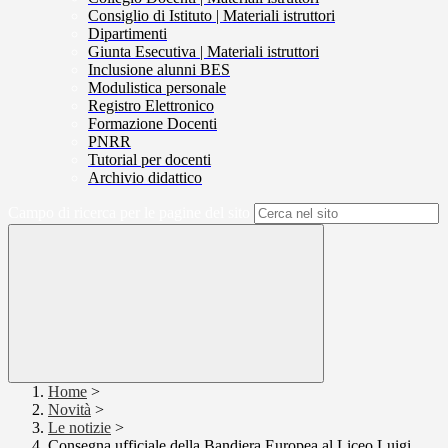
Consiglio di Istituto | Materiali istruttori
Dipartimenti
Giunta Esecutiva | Materiali istruttori
Inclusione alunni BES
Modulistica personale
Registro Elettronico
Formazione Docenti
PNRR
Tutorial per docenti
Archivio didattico
Campo di ricerca per le pagine del sito
Home
>
Novità
>
Le notizie
>
Consegna ufficiale della Bandiera Europea al Liceo Luigi