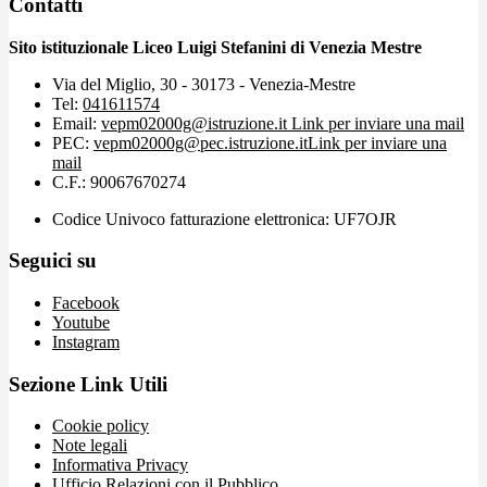
Contatti
Sito istituzionale Liceo Luigi Stefanini di Venezia Mestre
Via del Miglio, 30 - 30173 - Venezia-Mestre
Tel:
041611574
Email:
vepm02000g@istruzione.it
Link per inviare una mail
PEC:
vepm02000g@pec.istruzione.it
Link per inviare una
mail
C.F.: 90067670274
Codice Univoco fatturazione elettronica: UF7OJR
Seguici su
Facebook
Youtube
Instagram
Sezione Link Utili
Cookie policy
Note legali
Informativa Privacy
Ufficio Relazioni con il Pubblico