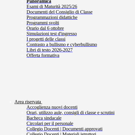
Panoramica
Esami di Maturità 2025/26
Documenti del Consiglio di Classe
Programmazioni didattiche
Programmi svolti
Orario dal 6 ottobre
Simulazioni test d'ingresso
I progetti delle classi
Contrasto a bullismo e cyberbullismo
Libri di testo 2026-2027
Offerta formativa
Area riservata
Accoglienza nuovi docenti
Orari, utilizzo aule, consigli di classe e scrutini
Bacheca sindacale
Circolari per il personale
Collegio Docenti | Documenti approvati
Collegio Docenti | Materiali istruttori