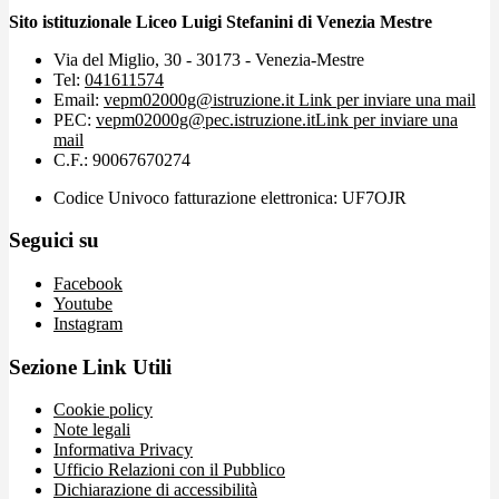
Sito istituzionale Liceo Luigi Stefanini di Venezia Mestre
Via del Miglio, 30 - 30173 - Venezia-Mestre
Tel:
041611574
Email:
vepm02000g@istruzione.it
Link per inviare una mail
PEC:
vepm02000g@pec.istruzione.it
Link per inviare una
mail
C.F.: 90067670274
Codice Univoco fatturazione elettronica: UF7OJR
Seguici su
Facebook
Youtube
Instagram
Sezione Link Utili
Cookie policy
Note legali
Informativa Privacy
Ufficio Relazioni con il Pubblico
Dichiarazione di accessibilità