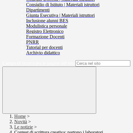
Consiglio di Istituto | Materiali istruttori
Dipartimenti
Giunta Esecutiva | Materiali istruttori
Inclusione alunni BES
Modulistica personale
Registro Elettronico
Formazione Docenti
PNRR
Tutorial per docenti
Archivio didattico
Campo di ricerca per le pagine del sito
Home
>
Novità
>
Le notizie
>
Contest di scrittura creativa: partono i laboratori