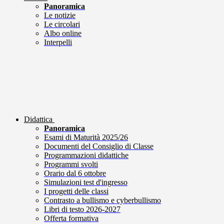
Panoramica
Le notizie
Le circolari
Albo online
Interpelli
Didattica
Panoramica
Esami di Maturità 2025/26
Documenti del Consiglio di Classe
Programmazioni didattiche
Programmi svolti
Orario dal 6 ottobre
Simulazioni test d'ingresso
I progetti delle classi
Contrasto a bullismo e cyberbullismo
Libri di testo 2026-2027
Offerta formativa