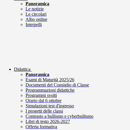
Panoramica
Le notizie
Le circolari
Albo online
Interpelli
Didattica
Panoramica
Esami di Maturità 2025/26
Documenti del Consiglio di Classe
Programmazioni didattiche
Programmi svolti
Orario dal 6 ottobre
Simulazioni test d'ingresso
I progetti delle classi
Contrasto a bullismo e cyberbullismo
Libri di testo 2026-2027
Offerta formativa