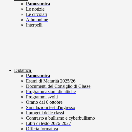
Panoramica
Le notizie
Le circolari
Albo online
Interpelli
Didattica
Panoramica
Esami di Maturità 2025/26
Documenti del Consiglio di Classe
Programmazioni didattiche
Programmi svolti
Orario dal 6 ottobre
Simulazioni test d'ingresso
I progetti delle classi
Contrasto a bullismo e cyberbullismo
Libri di testo 2026-2027
Offerta formativa