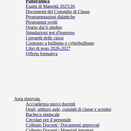
Panoramica
Esami di Maturità 2025/26
Documenti del Consiglio di Classe
Programmazioni didattiche
Programmi svolti
Orario dal 6 ottobre
Simulazioni test d'ingresso
I progetti delle classi
Contrasto a bullismo e cyberbullismo
Libri di testo 2026-2027
Offerta formativa
Area riservata
Accoglienza nuovi docenti
Orari, utilizzo aule, consigli di classe e scrutini
Bacheca sindacale
Circolari per il personale
Collegio Docenti | Documenti approvati
Collegio Docenti | Materiali istruttori