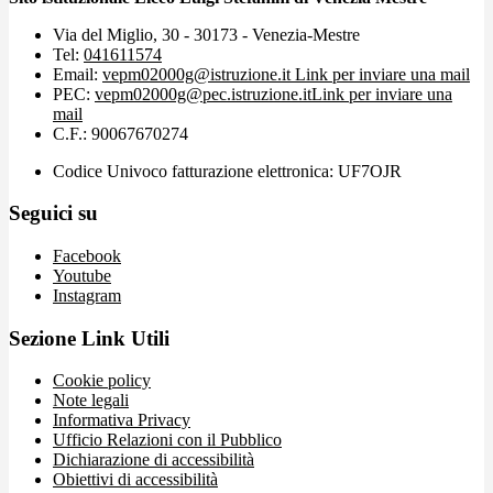
Via del Miglio, 30 - 30173 - Venezia-Mestre
Tel:
041611574
Email:
vepm02000g@istruzione.it
Link per inviare una mail
PEC:
vepm02000g@pec.istruzione.it
Link per inviare una
mail
C.F.: 90067670274
Codice Univoco fatturazione elettronica: UF7OJR
Seguici su
Facebook
Youtube
Instagram
Sezione Link Utili
Cookie policy
Note legali
Informativa Privacy
Ufficio Relazioni con il Pubblico
Dichiarazione di accessibilità
Obiettivi di accessibilità