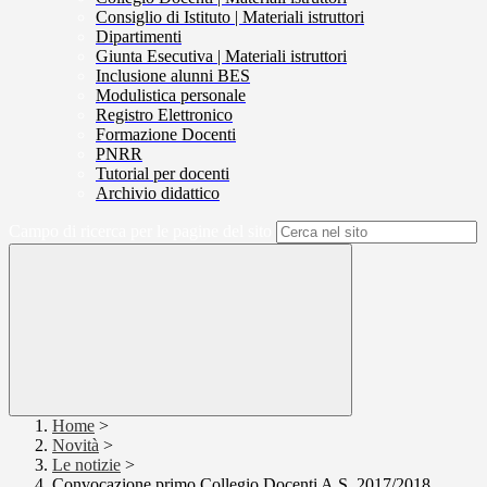
Consiglio di Istituto | Materiali istruttori
Dipartimenti
Giunta Esecutiva | Materiali istruttori
Inclusione alunni BES
Modulistica personale
Registro Elettronico
Formazione Docenti
PNRR
Tutorial per docenti
Archivio didattico
Campo di ricerca per le pagine del sito
Home
>
Novità
>
Le notizie
>
Convocazione primo Collegio Docenti A.S. 2017/2018