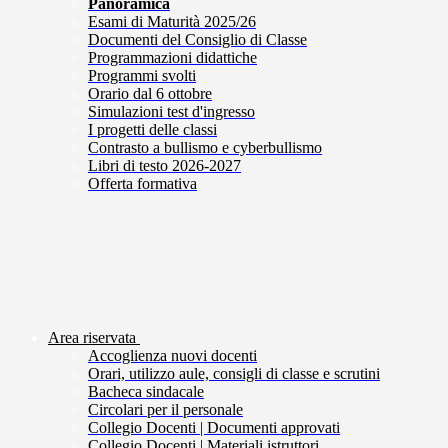
Panoramica
Esami di Maturità 2025/26
Documenti del Consiglio di Classe
Programmazioni didattiche
Programmi svolti
Orario dal 6 ottobre
Simulazioni test d'ingresso
I progetti delle classi
Contrasto a bullismo e cyberbullismo
Libri di testo 2026-2027
Offerta formativa
Area riservata
Accoglienza nuovi docenti
Orari, utilizzo aule, consigli di classe e scrutini
Bacheca sindacale
Circolari per il personale
Collegio Docenti | Documenti approvati
Collegio Docenti | Materiali istruttori