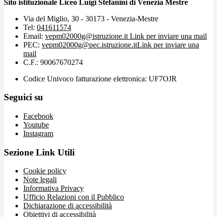
Sito istituzionale Liceo Luigi Stefanini di Venezia Mestre
Via del Miglio, 30 - 30173 - Venezia-Mestre
Tel:
041611574
Email:
vepm02000g@istruzione.it
Link per inviare una mail
PEC:
vepm02000g@pec.istruzione.it
Link per inviare una
mail
C.F.: 90067670274
Codice Univoco fatturazione elettronica: UF7OJR
Seguici su
Facebook
Youtube
Instagram
Sezione Link Utili
Cookie policy
Note legali
Informativa Privacy
Ufficio Relazioni con il Pubblico
Dichiarazione di accessibilità
Obiettivi di accessibilità