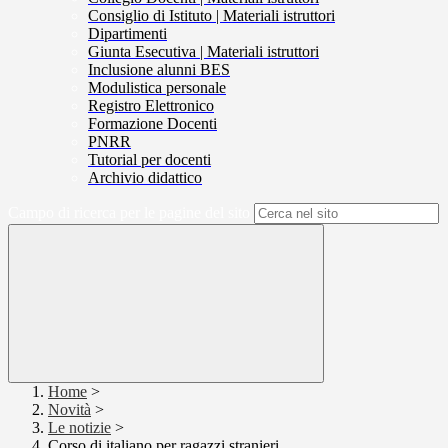
Consiglio di Istituto | Materiali istruttori
Dipartimenti
Giunta Esecutiva | Materiali istruttori
Inclusione alunni BES
Modulistica personale
Registro Elettronico
Formazione Docenti
PNRR
Tutorial per docenti
Archivio didattico
Campo di ricerca per le pagine del sito
Home
>
Novità
>
Le notizie
>
Corso di italiano per ragazzi stranieri