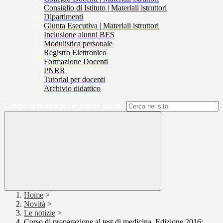
Consiglio di Istituto | Materiali istruttori
Dipartimenti
Giunta Esecutiva | Materiali istruttori
Inclusione alunni BES
Modulistica personale
Registro Elettronico
Formazione Docenti
PNRR
Tutorial per docenti
Archivio didattico
Campo di ricerca per le pagine del sito
Home
>
Novità
>
Le notizie
>
Corso di preparazione al test di medicina. Edizione 2016: