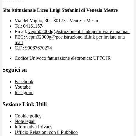
Sito istituzionale Liceo Luigi Stefanini di Venezia Mestre
Via del Miglio, 30 - 30173 - Venezia-Mestre
Tel:
041611574
Email:
vepm02000g@istruzione.it
Link per inviare una mail
PEC:
vepm02000g@pec.istruzione.it
Link per inviare una
mail
C.F.: 90067670274
Codice Univoco fatturazione elettronica: UF7OJR
Seguici su
Facebook
Youtube
Instagram
Sezione Link Utili
Cookie policy
Note legali
Informativa Privacy
Ufficio Relazioni con il Pubblico