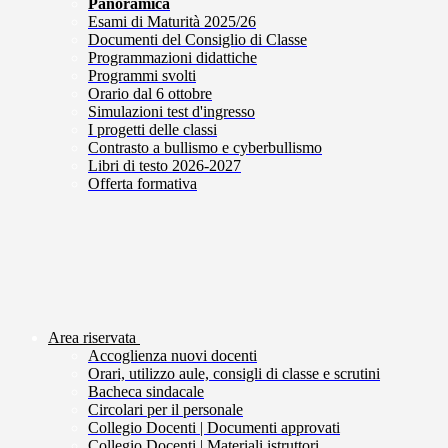
Panoramica
Esami di Maturità 2025/26
Documenti del Consiglio di Classe
Programmazioni didattiche
Programmi svolti
Orario dal 6 ottobre
Simulazioni test d'ingresso
I progetti delle classi
Contrasto a bullismo e cyberbullismo
Libri di testo 2026-2027
Offerta formativa
Area riservata
Accoglienza nuovi docenti
Orari, utilizzo aule, consigli di classe e scrutini
Bacheca sindacale
Circolari per il personale
Collegio Docenti | Documenti approvati
Collegio Docenti | Materiali istruttori