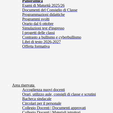
Panoramica
Esami di Maturità 2025/26
Documenti del Consiglio di Classe
Programmazioni didattiche
Programmi svolti
Orario dal 6 ottobre
Simulazioni test d'ingresso
I progetti delle classi
Contrasto a bullismo e cyberbullismo
Libri di testo 2026-2027
Offerta formativa
Area riservata
Accoglienza nuovi docenti
Orari, utilizzo aule, consigli di classe e scrutini
Bacheca sindacale
Circolari per il personale
Collegio Docenti | Documenti approvati
Collegio Docenti | Materiali istruttori