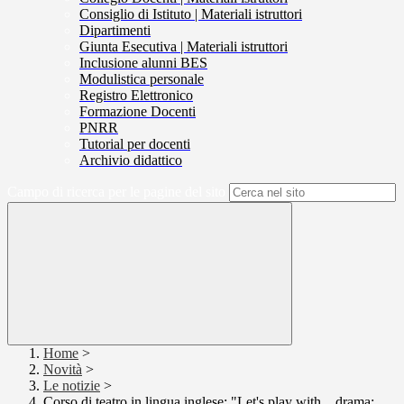
Consiglio di Istituto | Materiali istruttori
Dipartimenti
Giunta Esecutiva | Materiali istruttori
Inclusione alunni BES
Modulistica personale
Registro Elettronico
Formazione Docenti
PNRR
Tutorial per docenti
Archivio didattico
Campo di ricerca per le pagine del sito
Home
>
Novità
>
Le notizie
>
Corso di teatro in lingua inglese: "Let's play with... drama: