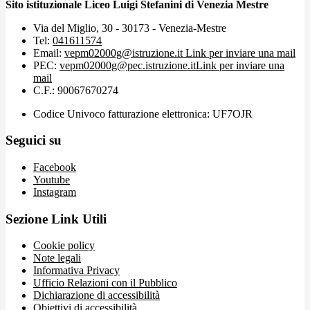
Sito istituzionale Liceo Luigi Stefanini di Venezia Mestre
Via del Miglio, 30 - 30173 - Venezia-Mestre
Tel:
041611574
Email:
vepm02000g@istruzione.it
Link per inviare una mail
PEC:
vepm02000g@pec.istruzione.it
Link per inviare una
mail
C.F.: 90067670274
Codice Univoco fatturazione elettronica: UF7OJR
Seguici su
Facebook
Youtube
Instagram
Sezione Link Utili
Cookie policy
Note legali
Informativa Privacy
Ufficio Relazioni con il Pubblico
Dichiarazione di accessibilità
Obiettivi di accessibilità