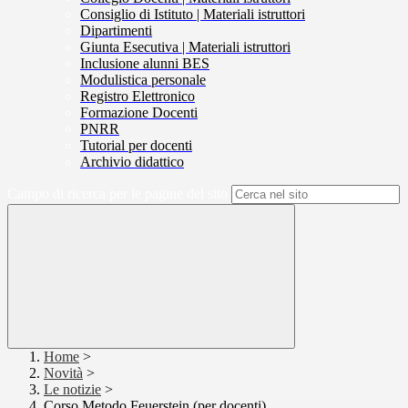
Consiglio di Istituto | Materiali istruttori
Dipartimenti
Giunta Esecutiva | Materiali istruttori
Inclusione alunni BES
Modulistica personale
Registro Elettronico
Formazione Docenti
PNRR
Tutorial per docenti
Archivio didattico
Campo di ricerca per le pagine del sito
Home
>
Novità
>
Le notizie
>
Corso Metodo Feuerstein (per docenti)