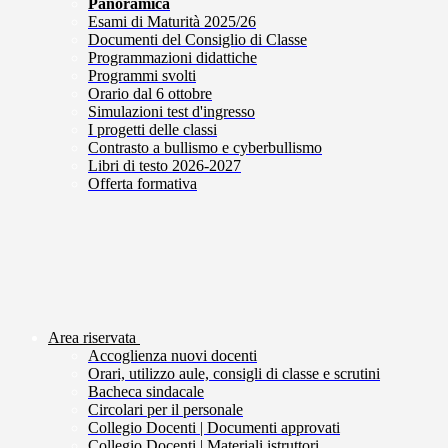
Panoramica
Esami di Maturità 2025/26
Documenti del Consiglio di Classe
Programmazioni didattiche
Programmi svolti
Orario dal 6 ottobre
Simulazioni test d'ingresso
I progetti delle classi
Contrasto a bullismo e cyberbullismo
Libri di testo 2026-2027
Offerta formativa
Area riservata
Accoglienza nuovi docenti
Orari, utilizzo aule, consigli di classe e scrutini
Bacheca sindacale
Circolari per il personale
Collegio Docenti | Documenti approvati
Collegio Docenti | Materiali istruttori