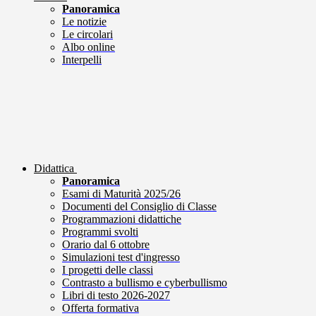
Panoramica
Le notizie
Le circolari
Albo online
Interpelli
Didattica
Panoramica
Esami di Maturità 2025/26
Documenti del Consiglio di Classe
Programmazioni didattiche
Programmi svolti
Orario dal 6 ottobre
Simulazioni test d'ingresso
I progetti delle classi
Contrasto a bullismo e cyberbullismo
Libri di testo 2026-2027
Offerta formativa