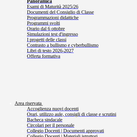
Panoramica
Esami di Maturità 2025/26
Documenti del Consiglio di Classe
Programmazioni didattiche
Programmi svolti
Orario dal 6 ottobre
Simulazioni test d'ingresso
I progetti delle classi
Contrasto a bullismo e cyberbullismo
Libri di testo 2026-2027
Offerta formativa
Area riservata
Accoglienza nuovi docenti
Orari, utilizzo aule, consigli di classe e scrutini
Bacheca sindacale
Circolari per il personale
Collegio Docenti | Documenti approvati
Collegio Docenti | Materiali istruttori