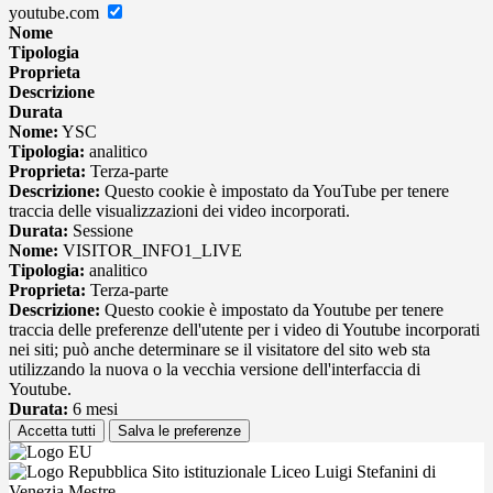
youtube.com
Nome
Tipologia
Proprieta
Descrizione
Durata
Nome:
YSC
Tipologia:
analitico
Proprieta:
Terza-parte
Descrizione:
Questo cookie è impostato da YouTube per tenere
traccia delle visualizzazioni dei video incorporati.
Durata:
Sessione
Nome:
VISITOR_INFO1_LIVE
Tipologia:
analitico
Proprieta:
Terza-parte
Descrizione:
Questo cookie è impostato da Youtube per tenere
traccia delle preferenze dell'utente per i video di Youtube incorporati
nei siti; può anche determinare se il visitatore del sito web sta
utilizzando la nuova o la vecchia versione dell'interfaccia di
Youtube.
Durata:
6 mesi
Accetta tutti
Salva le preferenze
Sito istituzionale Liceo Luigi Stefanini di
Venezia Mestre