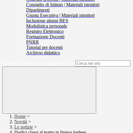
Consiglio di Istituto | Materiali istruttori
Dipartimenti
Giunta Esecutiva | Materiali istruttori
Inclusione alunni BES
Modulistica personale
Registro Elettronico
Formazione Docenti
PNRR
Tutorial per docenti
Archivio didattico
Campo di ricerca per le pagine del sito
Home
>
Novità
>
Le notizie
>
Dodici classi al teatro in lingua inglese