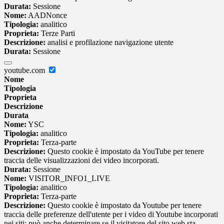
Durata:
Sessione
Nome:
AADNonce
Tipologia:
analitico
Proprieta:
Terze Parti
Descrizione:
analisi e profilazione navigazione utente
Durata:
Sessione
youtube.com
Nome
Tipologia
Proprieta
Descrizione
Durata
Nome:
YSC
Tipologia:
analitico
Proprieta:
Terza-parte
Descrizione:
Questo cookie è impostato da YouTube per tenere
traccia delle visualizzazioni dei video incorporati.
Durata:
Sessione
Nome:
VISITOR_INFO1_LIVE
Tipologia:
analitico
Proprieta:
Terza-parte
Descrizione:
Questo cookie è impostato da Youtube per tenere
traccia delle preferenze dell'utente per i video di Youtube incorporati
nei siti; può anche determinare se il visitatore del sito web sta