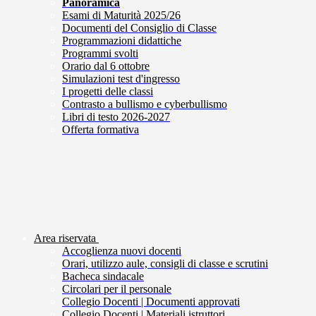
Panoramica
Esami di Maturità 2025/26
Documenti del Consiglio di Classe
Programmazioni didattiche
Programmi svolti
Orario dal 6 ottobre
Simulazioni test d'ingresso
I progetti delle classi
Contrasto a bullismo e cyberbullismo
Libri di testo 2026-2027
Offerta formativa
Area riservata
Accoglienza nuovi docenti
Orari, utilizzo aule, consigli di classe e scrutini
Bacheca sindacale
Circolari per il personale
Collegio Docenti | Documenti approvati
Collegio Docenti | Materiali istruttori