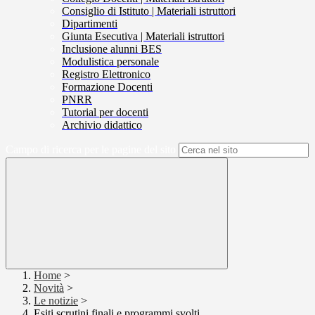
Consiglio di Istituto | Materiali istruttori
Dipartimenti
Giunta Esecutiva | Materiali istruttori
Inclusione alunni BES
Modulistica personale
Registro Elettronico
Formazione Docenti
PNRR
Tutorial per docenti
Archivio didattico
Campo di ricerca per le pagine del sito
Home
>
Novità
>
Le notizie
>
Esiti scrutini finali e programmi svolti