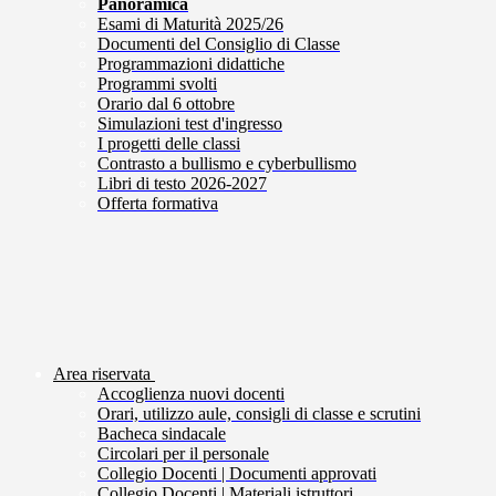
Panoramica
Esami di Maturità 2025/26
Documenti del Consiglio di Classe
Programmazioni didattiche
Programmi svolti
Orario dal 6 ottobre
Simulazioni test d'ingresso
I progetti delle classi
Contrasto a bullismo e cyberbullismo
Libri di testo 2026-2027
Offerta formativa
Area riservata
Accoglienza nuovi docenti
Orari, utilizzo aule, consigli di classe e scrutini
Bacheca sindacale
Circolari per il personale
Collegio Docenti | Documenti approvati
Collegio Docenti | Materiali istruttori