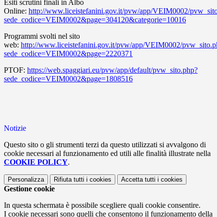
Esiti scrutini finali in Albo
Online:
http://www.liceistefanini.gov.it/pvw/app/VEIM0002/pvw_sit
sede_codice=VEIM0002&page=304120&categorie=10016
Programmi svolti nel sito
web:
http://www.liceistefanini.gov.it/pvw/app/VEIM0002/pvw_sito.
sede_codice=VEIM0002&page=2220371
PTOF:
https://web.spaggiari.eu/pvw/app/default/pvw_sito.php?
sede_codice=VEIM0002&page=1808516
Notizie
Questo sito o gli strumenti terzi da questo utilizzati si avvalgono di
cookie necessari al funzionamento ed utili alle finalità illustrate nella
COOKIE POLICY
.
Personalizza
Rifiuta tutti
i cookies
Accetta tutti
i cookies
Gestione cookie
In questa schermata è possibile scegliere quali cookie consentire.
I cookie necessari sono quelli che consentono il funzionamento della