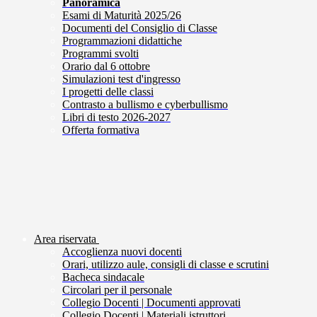
Panoramica
Esami di Maturità 2025/26
Documenti del Consiglio di Classe
Programmazioni didattiche
Programmi svolti
Orario dal 6 ottobre
Simulazioni test d'ingresso
I progetti delle classi
Contrasto a bullismo e cyberbullismo
Libri di testo 2026-2027
Offerta formativa
Area riservata
Accoglienza nuovi docenti
Orari, utilizzo aule, consigli di classe e scrutini
Bacheca sindacale
Circolari per il personale
Collegio Docenti | Documenti approvati
Collegio Docenti | Materiali istruttori