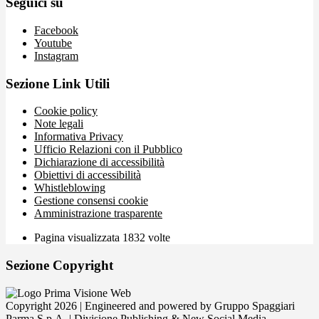
Seguici su
Facebook
Youtube
Instagram
Sezione Link Utili
Cookie policy
Note legali
Informativa Privacy
Ufficio Relazioni con il Pubblico
Dichiarazione di accessibilità
Obiettivi di accessibilità
Whistleblowing
Gestione consensi cookie
Amministrazione trasparente
Pagina visualizzata
1832
volte
Sezione Copyright
Copyright 2026 | Engineered and powered by Gruppo Spaggiari
Parma S.p.A. | Divisione Publishing & New Social Media