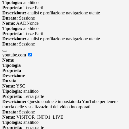
Tipologia:
analitico
Proprieta:
Terze Parti
Descrizione:
analisi e profilazione navigazione utente
Durata:
Sessione
Nome:
AADNonce
Tipologia:
analitico
Proprieta:
Terze Parti
Descrizione:
analisi e profilazione navigazione utente
Durata:
Sessione
youtube.com
Nome
Tipologia
Proprieta
Descrizione
Durata
Nome:
YSC
Tipologia:
analitico
Proprieta:
Terza-parte
Descrizione:
Questo cookie è impostato da YouTube per tenere
traccia delle visualizzazioni dei video incorporati.
Durata:
Sessione
Nome:
VISITOR_INFO1_LIVE
Tipologia:
analitico
Proprieta:
Terza-parte