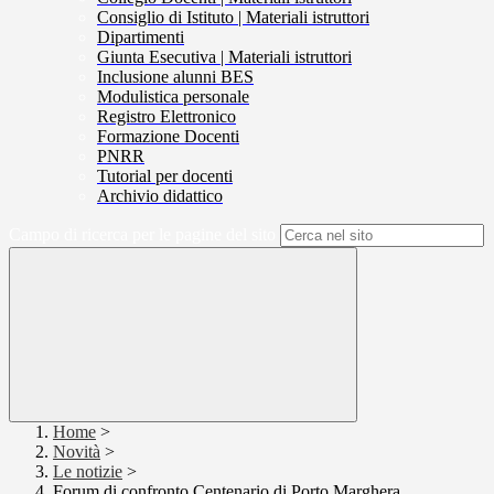
Consiglio di Istituto | Materiali istruttori
Dipartimenti
Giunta Esecutiva | Materiali istruttori
Inclusione alunni BES
Modulistica personale
Registro Elettronico
Formazione Docenti
PNRR
Tutorial per docenti
Archivio didattico
Campo di ricerca per le pagine del sito
Home
>
Novità
>
Le notizie
>
Forum di confronto Centenario di Porto Marghera