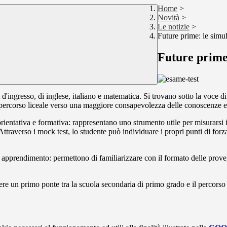
Home
>
Novità
>
Le notizie
>
Future prime: le simul
Future prime:
st d'ingresso, di inglese, italiano e matematica. Si trovano sotto la voce 
l percorso liceale verso una maggiore consapevolezza delle conoscenze e 
entativa e formativa: rappresentano uno strumento utile per misurarsi in
 Attraverso i
mock
test, lo studente può individuare i propri punti di for
i apprendimento: permettono di familiarizzare con il formato delle prove
re un primo ponte tra la scuola secondaria di primo grado e il percorso li