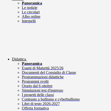
Panoramica
Le notizie
Le circolari
Albo online
Interpelli
Didattica
Panoramica
Esami di Maturità 2025/26
Documenti del Consiglio di Classe
Programmazioni didattiche
Programmi svolti
Orario dal 6 ottobre
Simulazioni test d'ingresso
I progetti delle classi
Contrasto a bullismo e cyberbullismo
Libri di testo 2026-2027
Offerta formativa