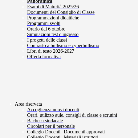
Panoramica
Esami di Maturità 2025/26
Documenti del Consiglio di Classe
Programmazioni didattiche
Programmi svolti
Orario dal 6 ottobre
Simulazioni test d'ingresso
I progetti delle classi
Contrasto a bullismo e cyberbullismo
Libri di testo 2026-2027
Offerta formativa
Area riservata
Accoglienza nuovi docenti
Orari, utilizzo aule, consigli di classe e scrutini
Bacheca sindacale
Circolari per il personale
Collegio Docenti | Documenti approvati
Collegio Docenti | Materiali istruttori