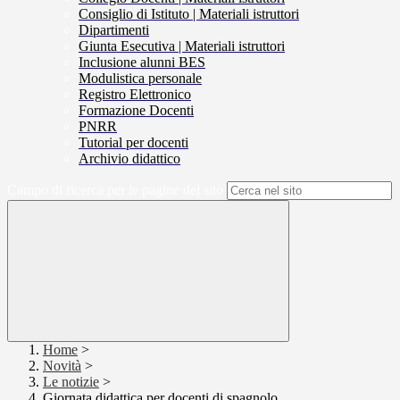
Consiglio di Istituto | Materiali istruttori
Dipartimenti
Giunta Esecutiva | Materiali istruttori
Inclusione alunni BES
Modulistica personale
Registro Elettronico
Formazione Docenti
PNRR
Tutorial per docenti
Archivio didattico
Campo di ricerca per le pagine del sito
Home
>
Novità
>
Le notizie
>
Giornata didattica per docenti di spagnolo