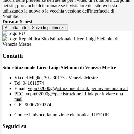
traccia delle preferenze dell'utente per i video di Youtube incorporati
nei siti; può anche determinare se il visitatore del sito web sta
utilizzando la nuova o la vecchia versione dell'interfaccia di
Youtube.
Durata:
6 mesi
Accetta tutti
Salva le preferenze
Sito istituzionale Liceo Luigi Stefanini di
Venezia Mestre
Contatti
Sito istituzionale Liceo Luigi Stefanini di Venezia Mestre
Via del Miglio, 30 - 30173 - Venezia-Mestre
Tel:
041611574
Email:
vepm02000g@istruzione.it
Link per inviare una mail
PEC:
vepm02000g@pec.istruzione.it
Link per inviare una
mail
C.F.: 90067670274
Codice Univoco fatturazione elettronica: UF7OJR
Seguici su