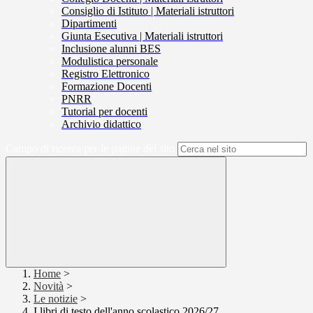
Consiglio di Istituto | Materiali istruttori
Dipartimenti
Giunta Esecutiva | Materiali istruttori
Inclusione alunni BES
Modulistica personale
Registro Elettronico
Formazione Docenti
PNRR
Tutorial per docenti
Archivio didattico
Campo di ricerca per le pagine del sito
Home
>
Novità
>
Le notizie
>
I libri di testo dell'anno scolastico 2026/27