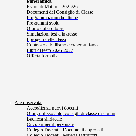
Panoramica
Esami di Maturità 2025/26
Documenti del Consiglio di Classe
Programmazioni didattiche
Programmi svolti
Orario dal 6 ottobre
Simulazioni test d'ingresso
I progetti delle classi
Contrasto a bullismo e cyberbullismo
Libri di testo 2026-2027
Offerta formativa
Area riservata
Accoglienza nuovi docenti
Orari, utilizzo aule, consigli di classe e scrutini
Bacheca sindacale
Circolari per il personale
Collegio Docenti | Documenti approvati
Collegio Docenti | Materiali istruttori