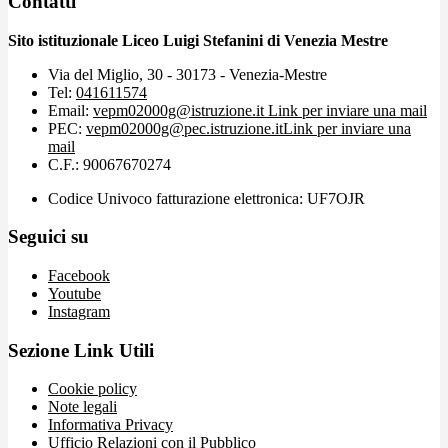
Contatti
Sito istituzionale Liceo Luigi Stefanini di Venezia Mestre
Via del Miglio, 30 - 30173 - Venezia-Mestre
Tel:
041611574
Email:
vepm02000g@istruzione.it
Link per inviare una mail
PEC:
vepm02000g@pec.istruzione.it
Link per inviare una
mail
C.F.: 90067670274
Codice Univoco fatturazione elettronica: UF7OJR
Seguici su
Facebook
Youtube
Instagram
Sezione Link Utili
Cookie policy
Note legali
Informativa Privacy
Ufficio Relazioni con il Pubblico