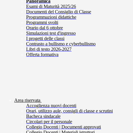
Panoramica
Esami di Maturità 2025/26
Documenti del Consiglio di Classe
Programmazioni didattiche
Programmi svolti
Orario dal 6 ottobre
Simulazioni test d'ingresso
I progetti delle classi
Contrasto a bullismo e cyberbullismo
Libri di testo 2026-2027
Offerta formativa
Area riservata
Accoglienza nuovi docenti
Orari, utilizzo aule, consigli di classe e scrutini
Bacheca sindacale
Circolari per il personale
Collegio Docenti | Documenti approvati
Collegio Docenti | Materiali istruttori