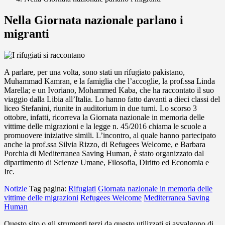
Nella Giornata nazionale parlano i
migranti
A parlare, per una volta, sono stati un rifugiato pakistano,
Muhammad Kamran, e la famiglia che l’accoglie, la prof.ssa Linda
Marella; e un Ivoriano, Mohammed Kaba, che ha raccontato il suo
viaggio dalla Libia all’Italia. Lo hanno fatto davanti a dieci classi del
liceo Stefanini, riunite in auditorium in due turni. Lo scorso 3
ottobre, infatti, ricorreva la Giornata nazionale in memoria delle
vittime delle migrazioni e la legge n. 45/2016 chiama le scuole a
promuovere iniziative simili. L’incontro, al quale hanno partecipato
anche la prof.ssa Silvia Rizzo, di Refugees Welcome, e Barbara
Porchia di Mediterranea Saving Human, è stato organizzato dal
dipartimento di Scienze Umane, Filosofia, Diritto ed Economia e
Irc.
Notizie
Tag pagina:
Rifugiati
Giornata nazionale in memoria delle
vittime delle migrazioni
Refugees Welcome
Mediterranea Saving
Human
Questo sito o gli strumenti terzi da questo utilizzati si avvalgono di