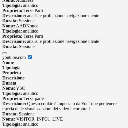
Nome:
AuthSess
Tipologia:
analitico
Proprieta:
Terze Parti
Descrizione:
analisi e profilazione navigazione utente
Durata:
Sessione
Nome:
AADNonce
Tipologia:
analitico
Proprieta:
Terze Parti
Descrizione:
analisi e profilazione navigazione utente
Durata:
Sessione
youtube.com
Nome
Tipologia
Proprieta
Descrizione
Durata
Nome:
YSC
Tipologia:
analitico
Proprieta:
Terza-parte
Descrizione:
Questo cookie è impostato da YouTube per tenere
traccia delle visualizzazioni dei video incorporati.
Durata:
Sessione
Nome:
VISITOR_INFO1_LIVE
Tipologia:
analitico