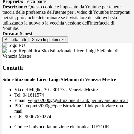
Proprieta:
Terza-parte
Descrizione:
Questo cookie è impostato da Youtube per tenere
traccia delle preferenze dell'utente per i video di Youtube incorporati
nei siti; può anche determinare se il visitatore del sito web sta
utilizzando la nuova o la vecchia versione dell'interfaccia di
Youtube.
Durata:
6 mesi
Accetta tutti
Salva le preferenze
Sito istituzionale Liceo Luigi Stefanini di
Venezia Mestre
Contatti
Sito istituzionale Liceo Luigi Stefanini di Venezia Mestre
Via del Miglio, 30 - 30173 - Venezia-Mestre
Tel:
041611574
Email:
vepm02000g@istruzione.it
Link per inviare una mail
PEC:
vepm02000g@pec.istruzione.it
Link per inviare una
mail
C.F.: 90067670274
Codice Univoco fatturazione elettronica: UF7OJR