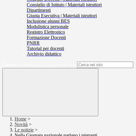
Consiglio di Istituto | Materiali istruttori
Dipartimenti
Giunta Esecutiva | Materiali istruttori
Inclusione alunni BES
Modulistica personale
Registro Elettronico
Formazione Docenti
PNRR
Tutorial per docenti
Archivio didattico
Campo di ricerca per le pagine del sito
Home
>
Novità
>
Le notizie
>
Nella Giornata nazionale parlano i migranti