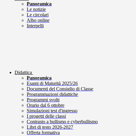
Panoramica
Le notizie
Le circolari
Albo online
Interpelli
Didattica
Panoramica
Esami di Maturità 2025/26
Documenti del Consiglio di Classe
Programmazioni didattiche
Programmi svolti
Orario dal 6 ottobre
Simulazioni test d'ingresso
I progetti delle classi
Contrasto a bullismo e cyberbullismo
Libri di testo 2026-2027
Offerta formativa