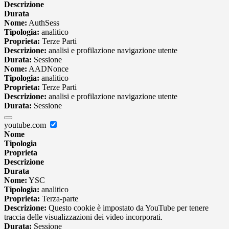
Descrizione
Durata
Nome:
AuthSess
Tipologia:
analitico
Proprieta:
Terze Parti
Descrizione:
analisi e profilazione navigazione utente
Durata:
Sessione
Nome:
AADNonce
Tipologia:
analitico
Proprieta:
Terze Parti
Descrizione:
analisi e profilazione navigazione utente
Durata:
Sessione
youtube.com
Nome
Tipologia
Proprieta
Descrizione
Durata
Nome:
YSC
Tipologia:
analitico
Proprieta:
Terza-parte
Descrizione:
Questo cookie è impostato da YouTube per tenere
traccia delle visualizzazioni dei video incorporati.
Durata:
Sessione