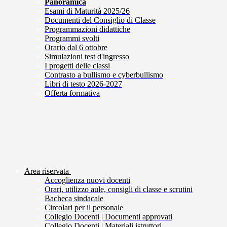
Panoramica
Esami di Maturità 2025/26
Documenti del Consiglio di Classe
Programmazioni didattiche
Programmi svolti
Orario dal 6 ottobre
Simulazioni test d'ingresso
I progetti delle classi
Contrasto a bullismo e cyberbullismo
Libri di testo 2026-2027
Offerta formativa
Area riservata
Accoglienza nuovi docenti
Orari, utilizzo aule, consigli di classe e scrutini
Bacheca sindacale
Circolari per il personale
Collegio Docenti | Documenti approvati
Collegio Docenti | Materiali istruttori