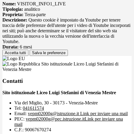
Nome:
VISITOR_INFO1_LIVE
Tipologia:
analitico
Proprieta:
Terza-parte
Descrizione:
Questo cookie è impostato da Youtube per tenere
traccia delle preferenze dell'utente per i video di Youtube incorporati
nei siti; può anche determinare se il visitatore del sito web sta
utilizzando la nuova o la vecchia versione dell'interfaccia di
Youtube.
Durata:
6 mesi
Accetta tutti
Salva le preferenze
Sito istituzionale Liceo Luigi Stefanini di
Venezia Mestre
Contatti
Sito istituzionale Liceo Luigi Stefanini di Venezia Mestre
Via del Miglio, 30 - 30173 - Venezia-Mestre
Tel:
041611574
Email:
vepm02000g@istruzione.it
Link per inviare una mail
PEC:
vepm02000g@pec.istruzione.it
Link per inviare una
mail
C.F.: 90067670274