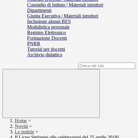
Consiglio di Istituto | Materiali istruttori
Dipartimenti
Giunta Esecutiva | Materiali istruttori
Inclusione alunni BES
Modulistica personale
Registro Elettronico
Formazione Docenti
PNRR
Tutorial per docenti
Archivio didattico
Campo di ricerca per le pagine del sito
Home
>
Novità
>
Le notizie
>
Il Liceo Stefanini alle celebrazioni del 25 aprile 2018!