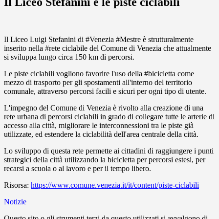
Il Liceo Stefanini e le piste ciclabili
Il Liceo Luigi Stefanini di #Venezia #Mestre è strutturalmente
inserito nella #rete ciclabile del Comune di Venezia che attualmente
si sviluppa lungo circa 150 km di percorsi.
Le piste ciclabili vogliono favorire l'uso della #bicicletta come
mezzo di trasporto per gli spostamenti all'interno del territorio
comunale, attraverso percorsi facili e sicuri per ogni tipo di utente.
L'impegno del Comune di Venezia è rivolto alla creazione di una
rete urbana di percorsi ciclabili in grado di collegare tutte le arterie di
accesso alla città, migliorare le interconnessioni tra le piste già
utilizzate, ed estendere la ciclabilità dell'area centrale della città.
Lo sviluppo di questa rete permette ai cittadini di raggiungere i punti
strategici della città utilizzando la bicicletta per percorsi estesi, per
recarsi a scuola o al lavoro e per il tempo libero.
Risorsa:
https://www.comune.venezia.it/it/content/piste-ciclabili
Notizie
Questo sito o gli strumenti terzi da questo utilizzati si avvalgono di