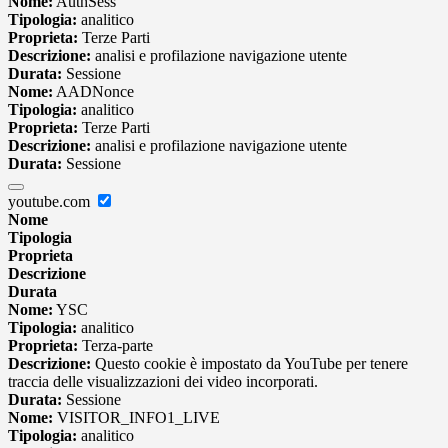
Nome:
AuthSess
Tipologia:
analitico
Proprieta:
Terze Parti
Descrizione:
analisi e profilazione navigazione utente
Durata:
Sessione
Nome:
AADNonce
Tipologia:
analitico
Proprieta:
Terze Parti
Descrizione:
analisi e profilazione navigazione utente
Durata:
Sessione
youtube.com
Nome
Tipologia
Proprieta
Descrizione
Durata
Nome:
YSC
Tipologia:
analitico
Proprieta:
Terza-parte
Descrizione:
Questo cookie è impostato da YouTube per tenere
traccia delle visualizzazioni dei video incorporati.
Durata:
Sessione
Nome:
VISITOR_INFO1_LIVE
Tipologia:
analitico