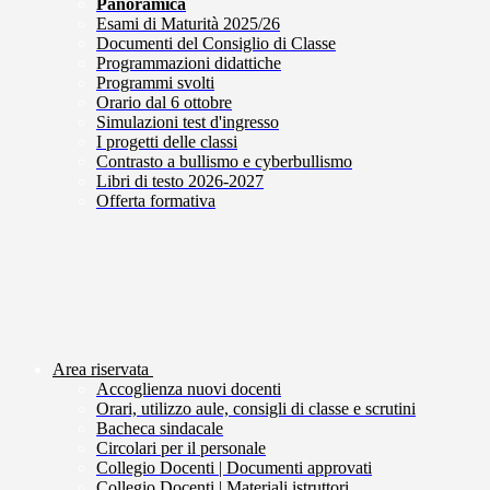
Panoramica
Esami di Maturità 2025/26
Documenti del Consiglio di Classe
Programmazioni didattiche
Programmi svolti
Orario dal 6 ottobre
Simulazioni test d'ingresso
I progetti delle classi
Contrasto a bullismo e cyberbullismo
Libri di testo 2026-2027
Offerta formativa
Area riservata
Accoglienza nuovi docenti
Orari, utilizzo aule, consigli di classe e scrutini
Bacheca sindacale
Circolari per il personale
Collegio Docenti | Documenti approvati
Collegio Docenti | Materiali istruttori