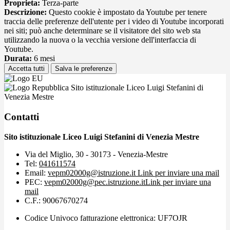
Proprieta:
Terza-parte
Descrizione:
Questo cookie è impostato da Youtube per tenere
traccia delle preferenze dell'utente per i video di Youtube incorporati
nei siti; può anche determinare se il visitatore del sito web sta
utilizzando la nuova o la vecchia versione dell'interfaccia di
Youtube.
Durata:
6 mesi
Accetta tutti
Salva le preferenze
Sito istituzionale Liceo Luigi Stefanini di
Venezia Mestre
Contatti
Sito istituzionale Liceo Luigi Stefanini di Venezia Mestre
Via del Miglio, 30 - 30173 - Venezia-Mestre
Tel:
041611574
Email:
vepm02000g@istruzione.it
Link per inviare una mail
PEC:
vepm02000g@pec.istruzione.it
Link per inviare una
mail
C.F.: 90067670274
Codice Univoco fatturazione elettronica: UF7OJR