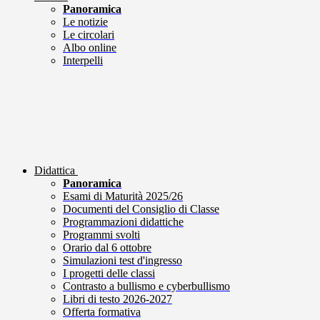
Panoramica
Le notizie
Le circolari
Albo online
Interpelli
Didattica
Panoramica
Esami di Maturità 2025/26
Documenti del Consiglio di Classe
Programmazioni didattiche
Programmi svolti
Orario dal 6 ottobre
Simulazioni test d'ingresso
I progetti delle classi
Contrasto a bullismo e cyberbullismo
Libri di testo 2026-2027
Offerta formativa