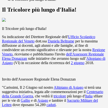
Il Tricolore più lungo d'Italia!
Il Tricolore più lungo d'Italia!
Su indicazione del Direttore Regionale dell'
Ufficio Scolastico
Regionale del Veneto
dott.ssa
Daniela Beltrame
per la massima
diffusione ai docenti, agli alunni e alle famiglie, al fine di
condividere un evento significativo e rilevante per la nostra
Regione
Veneto
, riceviamo e pubblichiamo l'invito
dell'Assessore Regionale
Elena Donazzan
sulle iniziative che avranno luogo sull’
Altopiano di
Asiago
(VI) in occasione della ricorrenza del
2 giugno
2018.
Invito dell'Assessore Regionale Elena Donazzan
"Carissimi, Il 2 Giugno sul nostro
Altipiano di Asiago
si terrà una
suggestiva iniziativa, legata alle commemorazioni per il
Centenario
della Grande Guerra
, che vedrà il
tricolore
più lungo d'
Italia
sfilare
per le vie di
Gallio
e di
Asiago
e lambire il
Sacrario Militare del
Leiten
dove riposano 54.289
caduti
.