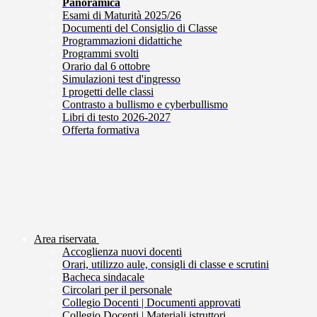
Panoramica
Esami di Maturità 2025/26
Documenti del Consiglio di Classe
Programmazioni didattiche
Programmi svolti
Orario dal 6 ottobre
Simulazioni test d'ingresso
I progetti delle classi
Contrasto a bullismo e cyberbullismo
Libri di testo 2026-2027
Offerta formativa
Area riservata
Accoglienza nuovi docenti
Orari, utilizzo aule, consigli di classe e scrutini
Bacheca sindacale
Circolari per il personale
Collegio Docenti | Documenti approvati
Collegio Docenti | Materiali istruttori