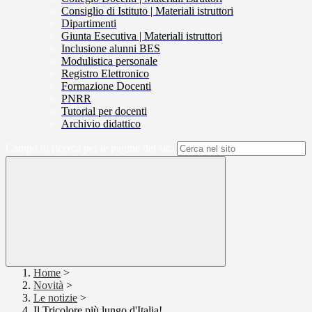
Consiglio di Istituto | Materiali istruttori
Dipartimenti
Giunta Esecutiva | Materiali istruttori
Inclusione alunni BES
Modulistica personale
Registro Elettronico
Formazione Docenti
PNRR
Tutorial per docenti
Archivio didattico
Campo di ricerca per le pagine del sito
Home
>
Novità
>
Le notizie
>
Il Tricolore più lungo d'Italia!