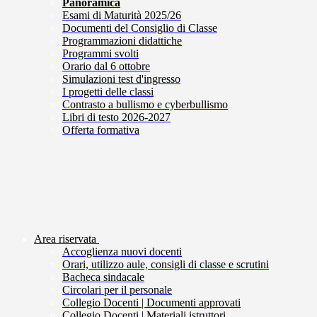
Panoramica
Esami di Maturità 2025/26
Documenti del Consiglio di Classe
Programmazioni didattiche
Programmi svolti
Orario dal 6 ottobre
Simulazioni test d'ingresso
I progetti delle classi
Contrasto a bullismo e cyberbullismo
Libri di testo 2026-2027
Offerta formativa
Area riservata
Accoglienza nuovi docenti
Orari, utilizzo aule, consigli di classe e scrutini
Bacheca sindacale
Circolari per il personale
Collegio Docenti | Documenti approvati
Collegio Docenti | Materiali istruttori