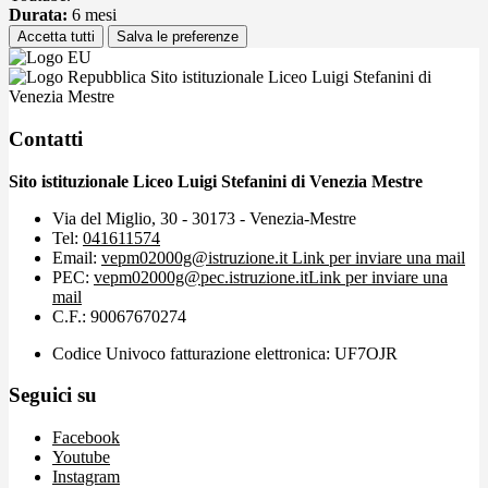
Durata:
6 mesi
Accetta tutti
Salva le preferenze
Sito istituzionale Liceo Luigi Stefanini di
Venezia Mestre
Contatti
Sito istituzionale Liceo Luigi Stefanini di Venezia Mestre
Via del Miglio, 30 - 30173 - Venezia-Mestre
Tel:
041611574
Email:
vepm02000g@istruzione.it
Link per inviare una mail
PEC:
vepm02000g@pec.istruzione.it
Link per inviare una
mail
C.F.: 90067670274
Codice Univoco fatturazione elettronica: UF7OJR
Seguici su
Facebook
Youtube
Instagram