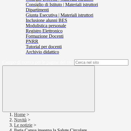
Consiglio di Istituto | Materiali istruttori
Dipartimenti
Giunta Esecutiva | Materiali istruttori
Inclusione alunni BES
Modulistica personale
Registro Elettronico
Formazione Docenti
PNRR
Tutorial per docenti
Archivio didattico
Campo di ricerca per le pagine del sito
Home
>
Novità
>
Le notizie
>
Ilaria Capua insegna la Salute Circolare