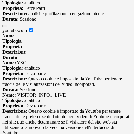
Tipologia:
analitico
Proprieta:
Terze Parti
Descrizione:
analisi e profilazione navigazione utente
Durata:
Sessione
youtube.com
Nome
Tipologia
Proprieta
Descrizione
Durata
Nome:
YSC
Tipologia:
analitico
Proprieta:
Terza-parte
Descrizione:
Questo cookie è impostato da YouTube per tenere
traccia delle visualizzazioni dei video incorporati.
Durata:
Sessione
Nome:
VISITOR_INFO1_LIVE
Tipologia:
analitico
Proprieta:
Terza-parte
Descrizione:
Questo cookie è impostato da Youtube per tenere
traccia delle preferenze dell'utente per i video di Youtube incorporati
nei siti; può anche determinare se il visitatore del sito web sta
utilizzando la nuova o la vecchia versione dell'interfaccia di
Youtube.