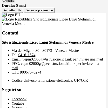
Youtube.
Durata:
6 mesi
Accetta tutti
Salva le preferenze
Sito istituzionale Liceo Luigi Stefanini di
Venezia Mestre
Contatti
Sito istituzionale Liceo Luigi Stefanini di Venezia Mestre
Via del Miglio, 30 - 30173 - Venezia-Mestre
Tel:
041611574
Email:
vepm02000g@istruzione.it
Link per inviare una mail
PEC:
vepm02000g@pec.istruzione.it
Link per inviare una
mail
C.F.: 90067670274
Codice Univoco fatturazione elettronica: UF7OJR
Seguici su
Facebook
Youtube
Instagram