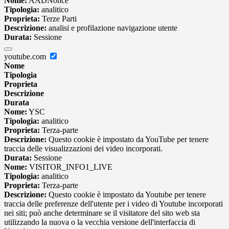
Nome:
AADNonce
Tipologia:
analitico
Proprieta:
Terze Parti
Descrizione:
analisi e profilazione navigazione utente
Durata:
Sessione
youtube.com
Nome
Tipologia
Proprieta
Descrizione
Durata
Nome:
YSC
Tipologia:
analitico
Proprieta:
Terza-parte
Descrizione:
Questo cookie è impostato da YouTube per tenere
traccia delle visualizzazioni dei video incorporati.
Durata:
Sessione
Nome:
VISITOR_INFO1_LIVE
Tipologia:
analitico
Proprieta:
Terza-parte
Descrizione:
Questo cookie è impostato da Youtube per tenere
traccia delle preferenze dell'utente per i video di Youtube incorporati
nei siti; può anche determinare se il visitatore del sito web sta
utilizzando la nuova o la vecchia versione dell'interfaccia di