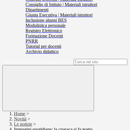
Consiglio di Istituto | Materiali istruttori
Dipartimenti
Giunta Esecutiva | Materiali istruttori
Inclusione alunni BES
Modulistica personale
Registro Elettronico
Formazione Docenti
PNRR
Tutorial per docenti
Archivio didattico
Campo di ricerca per le pagine del sito
Home
>
Novità
>
Le notizie
>
Immagini quotidiane: la cronaca si fa teatro