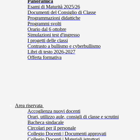
Panoramica
Esami di Maturità 2025/26
Documenti del Consiglio di Classe
Programmazioni didattiche
Programmi svolti
Orario dal 6 ottobre
Simulazioni test d'ingresso
I progetti delle classi
Contrasto a bullismo e cyberbullismo
Libri di testo 2026-2027
Offerta formativa
Area riservata
Accoglienza nuovi docenti
Orari, utilizzo aule, consigli di classe e scrutini
Bacheca sindacale
Circolari per il personale
Collegio Docenti | Documenti approvati
Collegio Docenti | Materiali istruttori