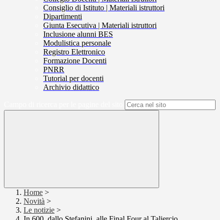
Consiglio di Istituto | Materiali istruttori
Dipartimenti
Giunta Esecutiva | Materiali istruttori
Inclusione alunni BES
Modulistica personale
Registro Elettronico
Formazione Docenti
PNRR
Tutorial per docenti
Archivio didattico
Campo di ricerca per le pagine del sito
Home
>
Novità
>
Le notizie
>
In 600, dallo Stefanini, alle Final Four al Taliercio