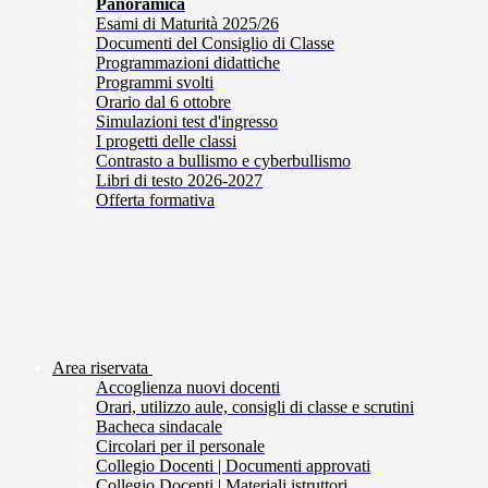
Panoramica
Esami di Maturità 2025/26
Documenti del Consiglio di Classe
Programmazioni didattiche
Programmi svolti
Orario dal 6 ottobre
Simulazioni test d'ingresso
I progetti delle classi
Contrasto a bullismo e cyberbullismo
Libri di testo 2026-2027
Offerta formativa
Area riservata
Accoglienza nuovi docenti
Orari, utilizzo aule, consigli di classe e scrutini
Bacheca sindacale
Circolari per il personale
Collegio Docenti | Documenti approvati
Collegio Docenti | Materiali istruttori