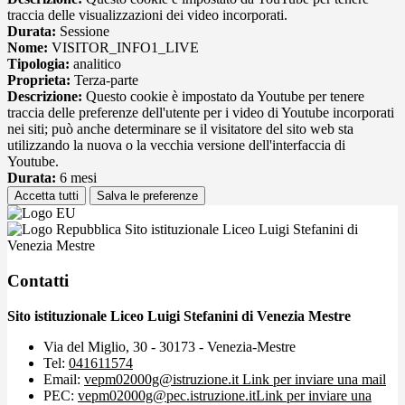
traccia delle visualizzazioni dei video incorporati.
Durata:
Sessione
Nome:
VISITOR_INFO1_LIVE
Tipologia:
analitico
Proprieta:
Terza-parte
Descrizione:
Questo cookie è impostato da Youtube per tenere
traccia delle preferenze dell'utente per i video di Youtube incorporati
nei siti; può anche determinare se il visitatore del sito web sta
utilizzando la nuova o la vecchia versione dell'interfaccia di
Youtube.
Durata:
6 mesi
Accetta tutti
Salva le preferenze
Sito istituzionale Liceo Luigi Stefanini di
Venezia Mestre
Contatti
Sito istituzionale Liceo Luigi Stefanini di Venezia Mestre
Via del Miglio, 30 - 30173 - Venezia-Mestre
Tel:
041611574
Email:
vepm02000g@istruzione.it
Link per inviare una mail
PEC:
vepm02000g@pec.istruzione.it
Link per inviare una