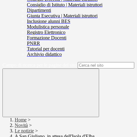
Consiglio di Istituto | Materiali istruttori
Dipartimenti
Giunta Esecutiva | Materiali istruttori
Inclusione alunni BES
Modulistica personale
Registro Elettronico
Formazione Docenti
PNRR
Tutorial per docenti
Archivio didattico
Campo di ricerca per le pagine del sito
Home
>
Novità
>
Le notizie
>
A San Giuliano, in attesa dell'Isola d'Elba