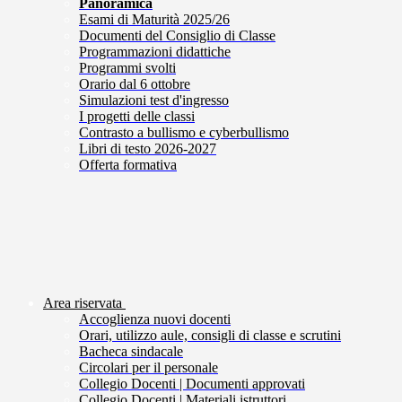
Panoramica
Esami di Maturità 2025/26
Documenti del Consiglio di Classe
Programmazioni didattiche
Programmi svolti
Orario dal 6 ottobre
Simulazioni test d'ingresso
I progetti delle classi
Contrasto a bullismo e cyberbullismo
Libri di testo 2026-2027
Offerta formativa
Area riservata
Accoglienza nuovi docenti
Orari, utilizzo aule, consigli di classe e scrutini
Bacheca sindacale
Circolari per il personale
Collegio Docenti | Documenti approvati
Collegio Docenti | Materiali istruttori