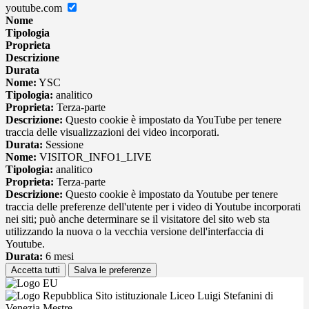
youtube.com
Nome
Tipologia
Proprieta
Descrizione
Durata
Nome:
YSC
Tipologia:
analitico
Proprieta:
Terza-parte
Descrizione:
Questo cookie è impostato da YouTube per tenere
traccia delle visualizzazioni dei video incorporati.
Durata:
Sessione
Nome:
VISITOR_INFO1_LIVE
Tipologia:
analitico
Proprieta:
Terza-parte
Descrizione:
Questo cookie è impostato da Youtube per tenere
traccia delle preferenze dell'utente per i video di Youtube incorporati
nei siti; può anche determinare se il visitatore del sito web sta
utilizzando la nuova o la vecchia versione dell'interfaccia di
Youtube.
Durata:
6 mesi
Accetta tutti
Salva le preferenze
Sito istituzionale Liceo Luigi Stefanini di
Venezia Mestre