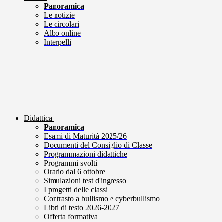
Panoramica
Le notizie
Le circolari
Albo online
Interpelli
Didattica
Panoramica
Esami di Maturità 2025/26
Documenti del Consiglio di Classe
Programmazioni didattiche
Programmi svolti
Orario dal 6 ottobre
Simulazioni test d'ingresso
I progetti delle classi
Contrasto a bullismo e cyberbullismo
Libri di testo 2026-2027
Offerta formativa