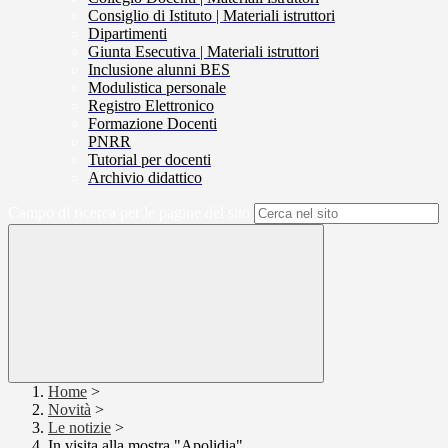
Consiglio di Istituto | Materiali istruttori
Dipartimenti
Giunta Esecutiva | Materiali istruttori
Inclusione alunni BES
Modulistica personale
Registro Elettronico
Formazione Docenti
PNRR
Tutorial per docenti
Archivio didattico
Campo di ricerca per le pagine del sito
Home
>
Novità
>
Le notizie
>
In visita alla mostra "Apolidia"