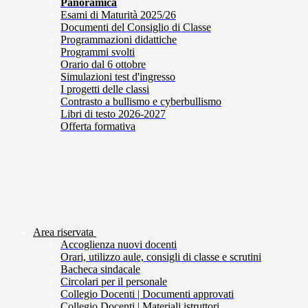
Panoramica
Esami di Maturità 2025/26
Documenti del Consiglio di Classe
Programmazioni didattiche
Programmi svolti
Orario dal 6 ottobre
Simulazioni test d'ingresso
I progetti delle classi
Contrasto a bullismo e cyberbullismo
Libri di testo 2026-2027
Offerta formativa
Area riservata
Accoglienza nuovi docenti
Orari, utilizzo aule, consigli di classe e scrutini
Bacheca sindacale
Circolari per il personale
Collegio Docenti | Documenti approvati
Collegio Docenti | Materiali istruttori