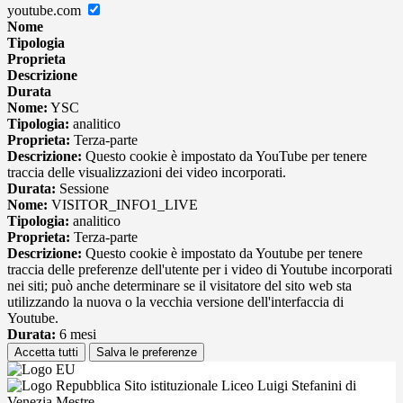
youtube.com
Nome
Tipologia
Proprieta
Descrizione
Durata
Nome:
YSC
Tipologia:
analitico
Proprieta:
Terza-parte
Descrizione:
Questo cookie è impostato da YouTube per tenere
traccia delle visualizzazioni dei video incorporati.
Durata:
Sessione
Nome:
VISITOR_INFO1_LIVE
Tipologia:
analitico
Proprieta:
Terza-parte
Descrizione:
Questo cookie è impostato da Youtube per tenere
traccia delle preferenze dell'utente per i video di Youtube incorporati
nei siti; può anche determinare se il visitatore del sito web sta
utilizzando la nuova o la vecchia versione dell'interfaccia di
Youtube.
Durata:
6 mesi
Accetta tutti
Salva le preferenze
Sito istituzionale Liceo Luigi Stefanini di
Venezia Mestre