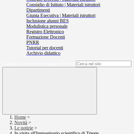
Consiglio di Istituto | Materiali istruttori
Dipartimenti
Giunta Esecutiva | Materiali istruttori
Inclusione alunni BES
Modulistica personale
Registro Elettronico
Formazione Docenti
PNRR
Tutorial per docenti
Archivio didattico
Campo di ricerca per le pagine del sito
Home
>
Novità
>
Le notizie
>
In visita all'Immaginario scientifico di Trieste