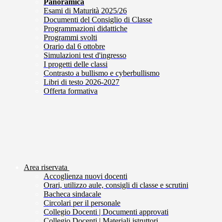
Panoramica
Esami di Maturità 2025/26
Documenti del Consiglio di Classe
Programmazioni didattiche
Programmi svolti
Orario dal 6 ottobre
Simulazioni test d'ingresso
I progetti delle classi
Contrasto a bullismo e cyberbullismo
Libri di testo 2026-2027
Offerta formativa
Area riservata
Accoglienza nuovi docenti
Orari, utilizzo aule, consigli di classe e scrutini
Bacheca sindacale
Circolari per il personale
Collegio Docenti | Documenti approvati
Collegio Docenti | Materiali istruttori