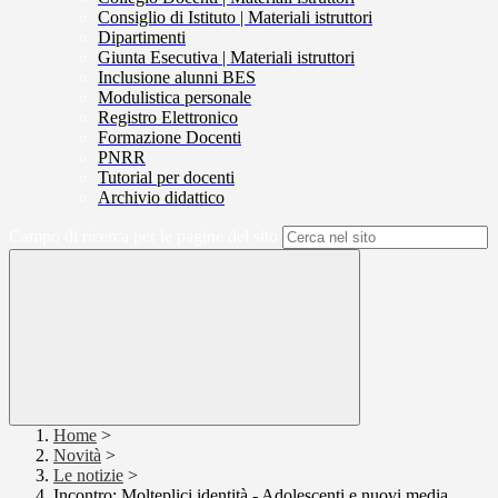
Consiglio di Istituto | Materiali istruttori
Dipartimenti
Giunta Esecutiva | Materiali istruttori
Inclusione alunni BES
Modulistica personale
Registro Elettronico
Formazione Docenti
PNRR
Tutorial per docenti
Archivio didattico
Campo di ricerca per le pagine del sito
Home
>
Novità
>
Le notizie
>
Incontro: Molteplici identità - Adolescenti e nuovi media