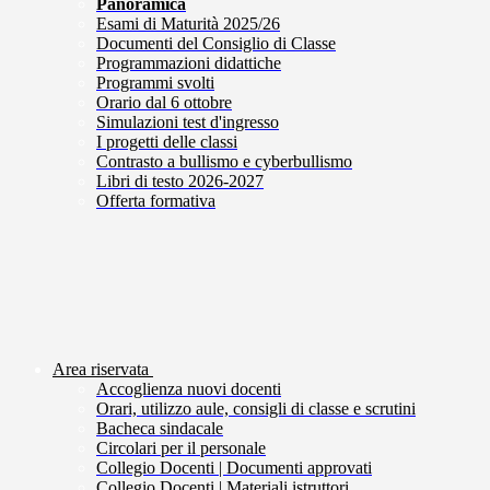
Panoramica
Esami di Maturità 2025/26
Documenti del Consiglio di Classe
Programmazioni didattiche
Programmi svolti
Orario dal 6 ottobre
Simulazioni test d'ingresso
I progetti delle classi
Contrasto a bullismo e cyberbullismo
Libri di testo 2026-2027
Offerta formativa
Area riservata
Accoglienza nuovi docenti
Orari, utilizzo aule, consigli di classe e scrutini
Bacheca sindacale
Circolari per il personale
Collegio Docenti | Documenti approvati
Collegio Docenti | Materiali istruttori