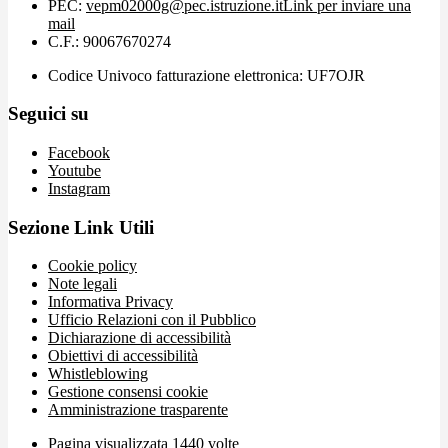
PEC:
vepm02000g@pec.istruzione.it
Link per inviare una
mail
C.F.: 90067670274
Codice Univoco fatturazione elettronica: UF7OJR
Seguici su
Facebook
Youtube
Instagram
Sezione Link Utili
Cookie policy
Note legali
Informativa Privacy
Ufficio Relazioni con il Pubblico
Dichiarazione di accessibilità
Obiettivi di accessibilità
Whistleblowing
Gestione consensi cookie
Amministrazione trasparente
Pagina visualizzata
1440
volte