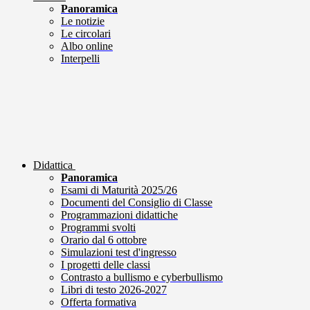
Panoramica
Le notizie
Le circolari
Albo online
Interpelli
Didattica
Panoramica
Esami di Maturità 2025/26
Documenti del Consiglio di Classe
Programmazioni didattiche
Programmi svolti
Orario dal 6 ottobre
Simulazioni test d'ingresso
I progetti delle classi
Contrasto a bullismo e cyberbullismo
Libri di testo 2026-2027
Offerta formativa