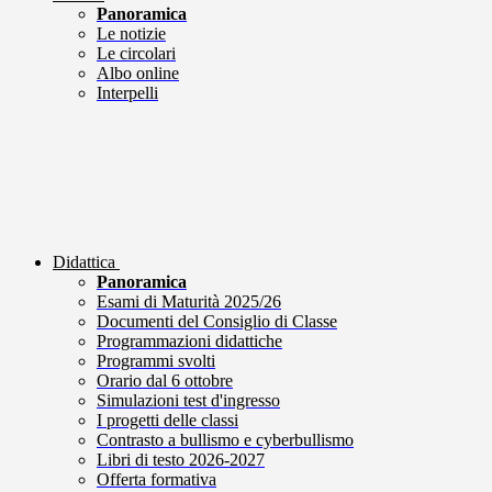
Panoramica
Le notizie
Le circolari
Albo online
Interpelli
Didattica
Panoramica
Esami di Maturità 2025/26
Documenti del Consiglio di Classe
Programmazioni didattiche
Programmi svolti
Orario dal 6 ottobre
Simulazioni test d'ingresso
I progetti delle classi
Contrasto a bullismo e cyberbullismo
Libri di testo 2026-2027
Offerta formativa