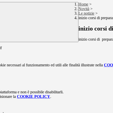
Home
>
Novità
>
Le notizie
>
inizio corsi di prepar
inizio corsi 
inizio corsi di prepar
df
kie necessari al funzionamento ed utili alle finalità illustrate nella
COO
attaforma e non è possibile disabilitarli.
isionare la
COOKIE POLICY
.