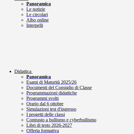
Panoramica
Le notizie
Le circolari
Albo online
Interpelli
Didattica
Panoramica
Esami di Maturità 2025/26
Documenti del Consiglio di Classe
Programmazioni didattiche
Programmi svolti
Orario dal 6 ottobre
Simulazioni test d'ingresso
I progetti delle classi
Contrasto a bullismo e cyberbullismo
Libri di testo 2026-2027
Offerta formativa