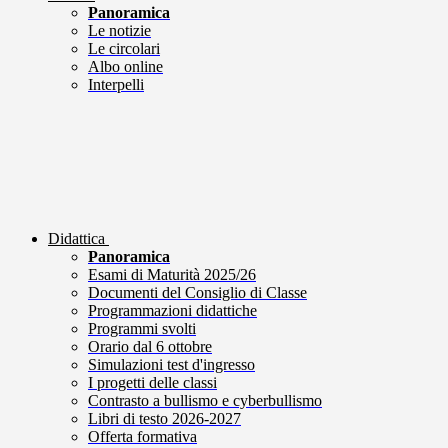
Panoramica
Le notizie
Le circolari
Albo online
Interpelli
Didattica
Panoramica
Esami di Maturità 2025/26
Documenti del Consiglio di Classe
Programmazioni didattiche
Programmi svolti
Orario dal 6 ottobre
Simulazioni test d'ingresso
I progetti delle classi
Contrasto a bullismo e cyberbullismo
Libri di testo 2026-2027
Offerta formativa