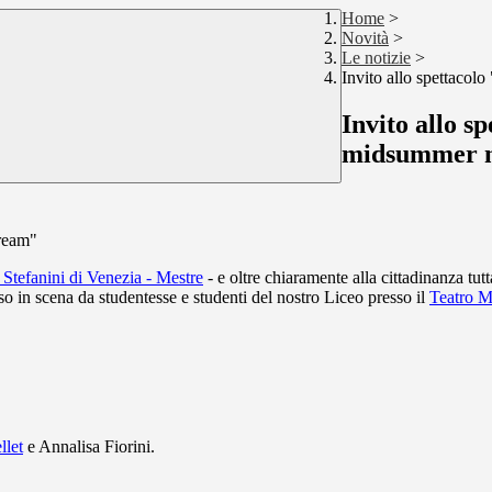
Home
>
Novità
>
Le notizie
>
Invito allo spettaco
Invito allo s
midsummer n
dream"
 Stefanini di Venezia - Mestre
- e oltre chiaramente alla cittadinanza tut
o in scena da studentesse e studenti del nostro Liceo presso il
Teatro M
llet
e Annalisa Fiorini.