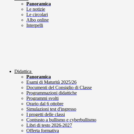
Panoramica
Le notizie
Le circolari
Albo online
Interpelli
Didattica
Panoramica
Esami di Maturità 2025/26
Documenti del Consiglio di Classe
Programmazioni didattiche
Programmi svolti
Orario dal 6 ottobre
Simulazioni test d'ingresso
I progetti delle classi
Contrasto a bullismo e cyberbullismo
Libri di testo 2026-2027
Offerta formativa