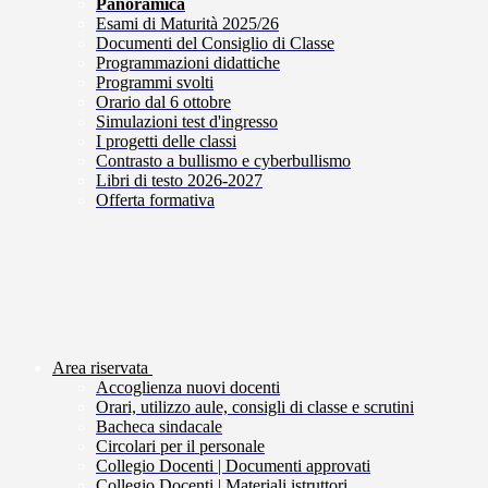
Panoramica
Esami di Maturità 2025/26
Documenti del Consiglio di Classe
Programmazioni didattiche
Programmi svolti
Orario dal 6 ottobre
Simulazioni test d'ingresso
I progetti delle classi
Contrasto a bullismo e cyberbullismo
Libri di testo 2026-2027
Offerta formativa
Area riservata
Accoglienza nuovi docenti
Orari, utilizzo aule, consigli di classe e scrutini
Bacheca sindacale
Circolari per il personale
Collegio Docenti | Documenti approvati
Collegio Docenti | Materiali istruttori