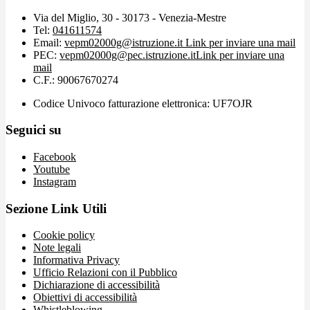
Via del Miglio, 30 - 30173 - Venezia-Mestre
Tel:
041611574
Email:
vepm02000g@istruzione.it
Link per inviare una mail
PEC:
vepm02000g@pec.istruzione.it
Link per inviare una
mail
C.F.: 90067670274
Codice Univoco fatturazione elettronica: UF7OJR
Seguici su
Facebook
Youtube
Instagram
Sezione Link Utili
Cookie policy
Note legali
Informativa Privacy
Ufficio Relazioni con il Pubblico
Dichiarazione di accessibilità
Obiettivi di accessibilità
Whistleblowing