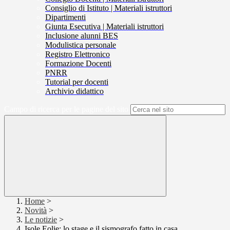
Consiglio di Istituto | Materiali istruttori
Dipartimenti
Giunta Esecutiva | Materiali istruttori
Inclusione alunni BES
Modulistica personale
Registro Elettronico
Formazione Docenti
PNRR
Tutorial per docenti
Archivio didattico
Campo di ricerca per le pagine del sito
Home
>
Novità
>
Le notizie
>
Isole Eolie: lo stage e il sismografo fatto in casa