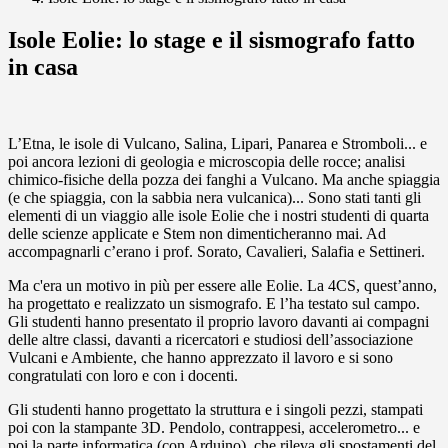
Isole Eolie: lo stage e il sismografo fatto
in casa
L’Etna, le isole di Vulcano, Salina, Lipari, Panarea e Stromboli... e
poi ancora lezioni di geologia e microscopia delle rocce; analisi
chimico-fisiche della pozza dei fanghi a Vulcano. Ma anche spiaggia
(e che spiaggia, con la sabbia nera vulcanica)... Sono stati tanti gli
elementi di un viaggio alle isole Eolie che i nostri studenti di quarta
delle scienze applicate e Stem non dimenticheranno mai. Ad
accompagnarli c’erano i prof. Sorato, Cavalieri, Salafia e Settineri.
Ma c'era un motivo in più per essere alle Eolie. La 4CS, quest’anno,
ha progettato e realizzato un sismografo. E l’ha testato sul campo.
Gli studenti hanno presentato il proprio lavoro davanti ai compagni
delle altre classi, davanti a ricercatori e studiosi dell’associazione
Vulcani e Ambiente, che hanno apprezzato il lavoro e si sono
congratulati con loro e con i docenti.
Gli studenti hanno progettato la struttura e i singoli pezzi, stampati
poi con la stampante 3D. Pendolo, contrappesi, accelerometro... e
poi la parte informatica (con Arduino), che rileva gli spostamenti del