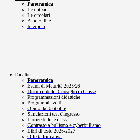
Panoramica
Le notizie
Le circolari
Albo online
Interpelli
Didattica
Panoramica
Esami di Maturità 2025/26
Documenti del Consiglio di Classe
Programmazioni didattiche
Programmi svolti
Orario dal 6 ottobre
Simulazioni test d'ingresso
I progetti delle classi
Contrasto a bullismo e cyberbullismo
Libri di testo 2026-2027
Offerta formativa