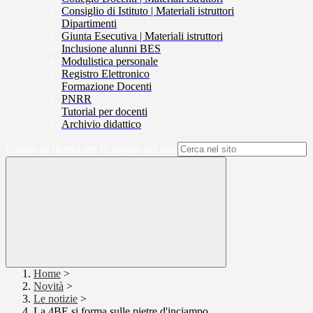
Consiglio di Istituto | Materiali istruttori
Dipartimenti
Giunta Esecutiva | Materiali istruttori
Inclusione alunni BES
Modulistica personale
Registro Elettronico
Formazione Docenti
PNRR
Tutorial per docenti
Archivio didattico
Campo di ricerca per le pagine del sito
Home
>
Novità
>
Le notizie
>
La 4BE si forma sulle pietre d'inciampo