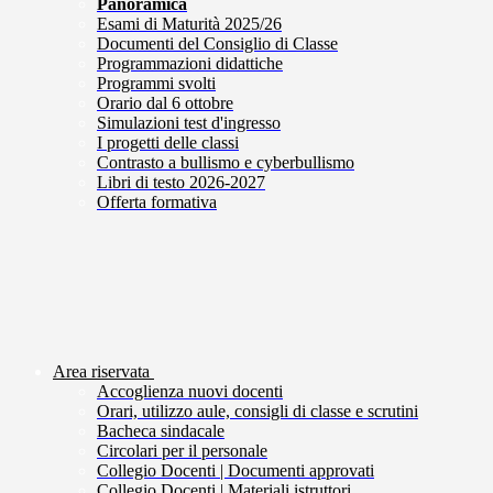
Panoramica
Esami di Maturità 2025/26
Documenti del Consiglio di Classe
Programmazioni didattiche
Programmi svolti
Orario dal 6 ottobre
Simulazioni test d'ingresso
I progetti delle classi
Contrasto a bullismo e cyberbullismo
Libri di testo 2026-2027
Offerta formativa
Area riservata
Accoglienza nuovi docenti
Orari, utilizzo aule, consigli di classe e scrutini
Bacheca sindacale
Circolari per il personale
Collegio Docenti | Documenti approvati
Collegio Docenti | Materiali istruttori