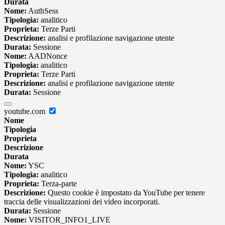
Durata
Nome:
AuthSess
Tipologia:
analitico
Proprieta:
Terze Parti
Descrizione:
analisi e profilazione navigazione utente
Durata:
Sessione
Nome:
AADNonce
Tipologia:
analitico
Proprieta:
Terze Parti
Descrizione:
analisi e profilazione navigazione utente
Durata:
Sessione
youtube.com
Nome
Tipologia
Proprieta
Descrizione
Durata
Nome:
YSC
Tipologia:
analitico
Proprieta:
Terza-parte
Descrizione:
Questo cookie è impostato da YouTube per tenere
traccia delle visualizzazioni dei video incorporati.
Durata:
Sessione
Nome:
VISITOR_INFO1_LIVE