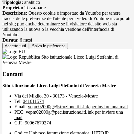
Tipologia:
analitico
Proprieta:
Terza-parte
Descrizione:
Questo cookie è impostato da Youtube per tenere
traccia delle preferenze dell'utente per i video di Youtube incorporati
nei siti; può anche determinare se il visitatore del sito web sta
utilizzando la nuova o la vecchia versione dell'interfaccia di
Youtube.
Durata:
6 mesi
Accetta tutti
Salva le preferenze
Sito istituzionale Liceo Luigi Stefanini di
Venezia Mestre
Contatti
Sito istituzionale Liceo Luigi Stefanini di Venezia Mestre
Via del Miglio, 30 - 30173 - Venezia-Mestre
Tel:
041611574
Email:
vepm02000g@istruzione.it
Link per inviare una mail
PEC:
vepm02000g@pec.istruzione.it
Link per inviare una
mail
C.F.: 90067670274
Codice Univoco fatturazione elettronica: UF7OJR