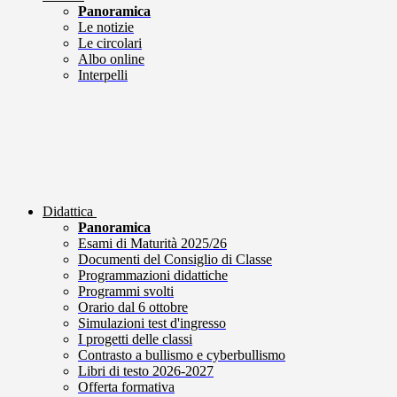
Panoramica
Le notizie
Le circolari
Albo online
Interpelli
Didattica
Panoramica
Esami di Maturità 2025/26
Documenti del Consiglio di Classe
Programmazioni didattiche
Programmi svolti
Orario dal 6 ottobre
Simulazioni test d'ingresso
I progetti delle classi
Contrasto a bullismo e cyberbullismo
Libri di testo 2026-2027
Offerta formativa