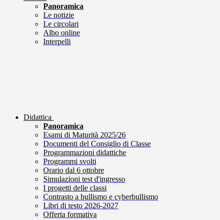
Panoramica
Le notizie
Le circolari
Albo online
Interpelli
Didattica
Panoramica
Esami di Maturità 2025/26
Documenti del Consiglio di Classe
Programmazioni didattiche
Programmi svolti
Orario dal 6 ottobre
Simulazioni test d'ingresso
I progetti delle classi
Contrasto a bullismo e cyberbullismo
Libri di testo 2026-2027
Offerta formativa