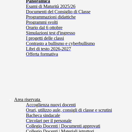
Panoramica
Esami di Maturità 2025/26
Documenti del Consiglio di Classe
Programmazioni didattiche
Programmi svolti
Orario dal 6 ottobre
Simulazioni test d'ingresso
I progetti delle classi
Contrasto a bullismo e cyberbullismo
Libri di testo 2026-2027
Offerta formativa
Area riservata
Accoglienza nuovi docenti
Orari, utilizzo aule, consigli di classe e scrutini
Bacheca sindacale
Circolari per il personale
Collegio Docenti | Documenti approvati
Collegio Docenti | Materiali istruttori