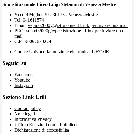
Sito istituzionale Liceo Luigi Stefanini di Venezia Mestre
Via del Miglio, 30 - 30173 - Venezia-Mestre
Tel:
041611574
Email:
vepm02000g@istruzione.it
Link per inviare una mail
PEC:
vepm02000g@pec.istruzione.it
Link per inviare una
mail
C.F.: 90067670274
Codice Univoco fatturazione elettronica: UF7OJR
Seguici su
Facebook
Youtube
Instagram
Sezione Link Utili
Cookie policy
Note legali
Informativa Privacy
Ufficio Relazioni con il Pubblico
Dichiarazione di accessibilità