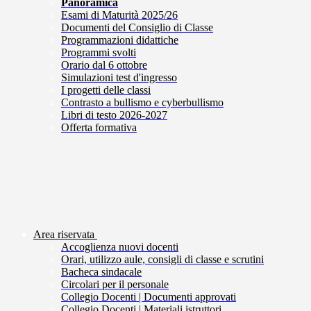
Panoramica
Esami di Maturità 2025/26
Documenti del Consiglio di Classe
Programmazioni didattiche
Programmi svolti
Orario dal 6 ottobre
Simulazioni test d'ingresso
I progetti delle classi
Contrasto a bullismo e cyberbullismo
Libri di testo 2026-2027
Offerta formativa
Area riservata
Accoglienza nuovi docenti
Orari, utilizzo aule, consigli di classe e scrutini
Bacheca sindacale
Circolari per il personale
Collegio Docenti | Documenti approvati
Collegio Docenti | Materiali istruttori