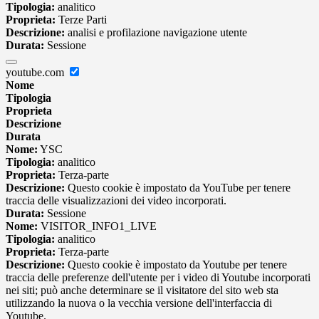
Tipologia:
analitico
Proprieta:
Terze Parti
Descrizione:
analisi e profilazione navigazione utente
Durata:
Sessione
youtube.com
Nome
Tipologia
Proprieta
Descrizione
Durata
Nome:
YSC
Tipologia:
analitico
Proprieta:
Terza-parte
Descrizione:
Questo cookie è impostato da YouTube per tenere
traccia delle visualizzazioni dei video incorporati.
Durata:
Sessione
Nome:
VISITOR_INFO1_LIVE
Tipologia:
analitico
Proprieta:
Terza-parte
Descrizione:
Questo cookie è impostato da Youtube per tenere
traccia delle preferenze dell'utente per i video di Youtube incorporati
nei siti; può anche determinare se il visitatore del sito web sta
utilizzando la nuova o la vecchia versione dell'interfaccia di
Youtube.