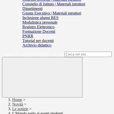
Consiglio di Istituto | Materiali istruttori
Dipartimenti
Giunta Esecutiva | Materiali istruttori
Inclusione alunni BES
Modulistica personale
Registro Elettronico
Formazione Docenti
PNRR
Tutorial per docenti
Archivio didattico
Campo di ricerca per le pagine del sito
Home
>
Novità
>
Le notizie
>
L'Irlanda parla ai nostri studenti