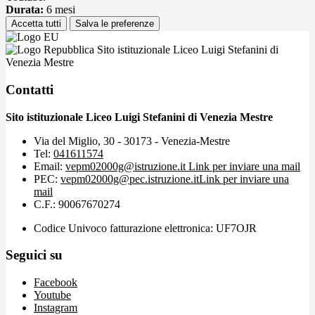
Durata:
6 mesi
Accetta tutti
Salva le preferenze
Sito istituzionale Liceo Luigi Stefanini di
Venezia Mestre
Contatti
Sito istituzionale Liceo Luigi Stefanini di Venezia Mestre
Via del Miglio, 30 - 30173 - Venezia-Mestre
Tel:
041611574
Email:
vepm02000g@istruzione.it
Link per inviare una mail
PEC:
vepm02000g@pec.istruzione.it
Link per inviare una
mail
C.F.: 90067670274
Codice Univoco fatturazione elettronica: UF7OJR
Seguici su
Facebook
Youtube
Instagram