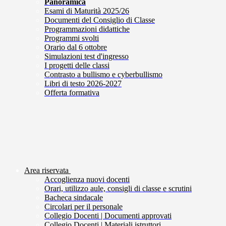
Panoramica
Esami di Maturità 2025/26
Documenti del Consiglio di Classe
Programmazioni didattiche
Programmi svolti
Orario dal 6 ottobre
Simulazioni test d'ingresso
I progetti delle classi
Contrasto a bullismo e cyberbullismo
Libri di testo 2026-2027
Offerta formativa
Area riservata
Accoglienza nuovi docenti
Orari, utilizzo aule, consigli di classe e scrutini
Bacheca sindacale
Circolari per il personale
Collegio Docenti | Documenti approvati
Collegio Docenti | Materiali istruttori