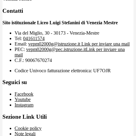
Contatti
Sito istituzionale Liceo Luigi Stefanini di Venezia Mestre
Via del Miglio, 30 - 30173 - Venezia-Mestre
Tel:
041611574
Email:
vepm02000g@istruzione.it
Link per inviare una mail
PEC:
vepm02000g@pec.istruzione.it
Link per inviare una
mail
C.F.: 90067670274
Codice Univoco fatturazione elettronica: UF7OJR
Seguici su
Facebook
Youtube
Instagram
Sezione Link Utili
Cookie policy
Note legali