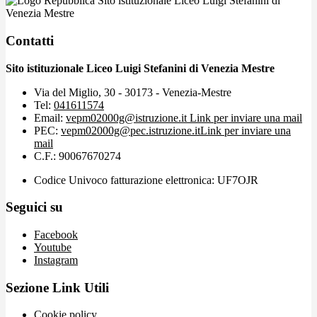
Sito istituzionale Liceo Luigi Stefanini di
Venezia Mestre
Contatti
Sito istituzionale Liceo Luigi Stefanini di Venezia Mestre
Via del Miglio, 30 - 30173 - Venezia-Mestre
Tel:
041611574
Email:
vepm02000g@istruzione.it
Link per inviare una mail
PEC:
vepm02000g@pec.istruzione.it
Link per inviare una
mail
C.F.: 90067670274
Codice Univoco fatturazione elettronica: UF7OJR
Seguici su
Facebook
Youtube
Instagram
Sezione Link Utili
Cookie policy