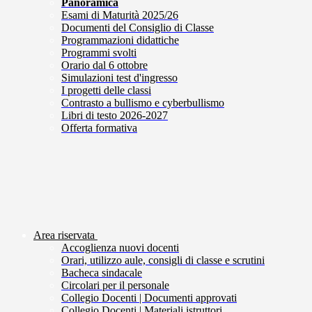
Panoramica
Esami di Maturità 2025/26
Documenti del Consiglio di Classe
Programmazioni didattiche
Programmi svolti
Orario dal 6 ottobre
Simulazioni test d'ingresso
I progetti delle classi
Contrasto a bullismo e cyberbullismo
Libri di testo 2026-2027
Offerta formativa
Area riservata
Accoglienza nuovi docenti
Orari, utilizzo aule, consigli di classe e scrutini
Bacheca sindacale
Circolari per il personale
Collegio Docenti | Documenti approvati
Collegio Docenti | Materiali istruttori