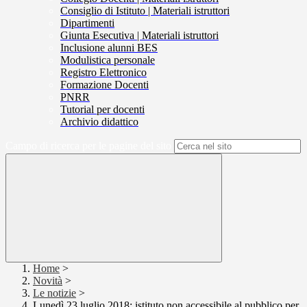
Consiglio di Istituto | Materiali istruttori
Dipartimenti
Giunta Esecutiva | Materiali istruttori
Inclusione alunni BES
Modulistica personale
Registro Elettronico
Formazione Docenti
PNRR
Tutorial per docenti
Archivio didattico
Campo di ricerca per le pagine del sito
Home
>
Novità
>
Le notizie
>
Lunedì 23 luglio 2018: istituto non accessibile al pubblico per