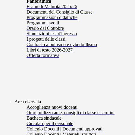
Panoramica
Esami di Maturità 2025/26
Documenti del Consiglio di Classe
Programmazioni didattiche
Programmi svolti
Orario dal 6 ottobre
Simulazioni test d'ingresso
I progetti delle classi
Contrasto a bullismo e cyberbullismo
Libri di testo 2026-2027
Offerta formativa
Area riservata
Accoglienza nuovi docenti
Orari, utilizzo aule, consigli di classe e scrutini
Bacheca sindacale
Circolari per il personale
Collegio Docenti | Documenti approvati
Collegio Docenti | Materiali istruttori