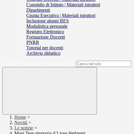
Consiglio di Istituto | Materiali istruttori
Dipartimenti
Giunta Esecutiva | Materiali istruttori
Inclusione alunni BES
Modulistica personale
Registro Elettronico
Formazione Docenti
PNRR
Tutorial per docenti
Archivio didattico
Campo di ricerca per le pagine del sito
Home
>
Novità
>
Le notizie
>
Mani Tese ringrazia il Liceo Stefanini