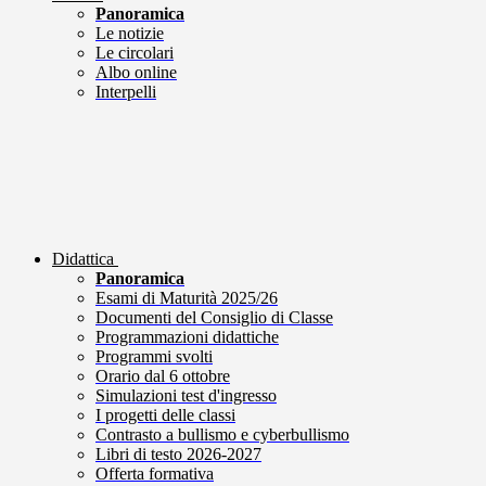
Panoramica
Le notizie
Le circolari
Albo online
Interpelli
Didattica
Panoramica
Esami di Maturità 2025/26
Documenti del Consiglio di Classe
Programmazioni didattiche
Programmi svolti
Orario dal 6 ottobre
Simulazioni test d'ingresso
I progetti delle classi
Contrasto a bullismo e cyberbullismo
Libri di testo 2026-2027
Offerta formativa